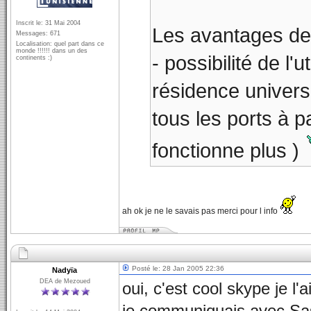
Inscrit le: 31 Mai 2004
Les avantages de
Messages: 671
Localisation: quel part dans ce
monde !!!!!! dans un des
- possibilité de l
continents :)
résidence univers
tous les ports à 
fonctionne plus )
ah ok je ne le savais pas merci pour l info
Posté le: 28 Jan 2005 22:36
Nadyïa
DEA de Mezoued
oui, c'est cool skype je l'a