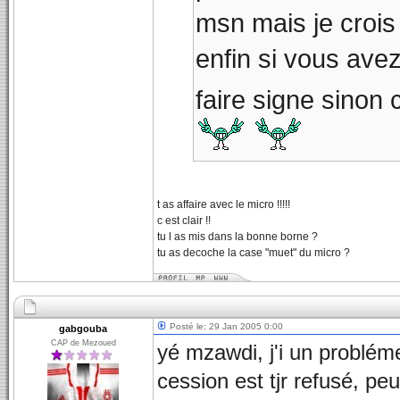
msn mais je crois 
enfin si vous ave
faire signe sinon 
t as affaire avec le micro !!!!!
c est clair !!
tu l as mis dans la bonne borne ?
tu as decoche la case "muet" du micro ?
Posté le: 29 Jan 2005 0:00
gabgouba
CAP de Mezoued
yé mzawdi, j'i un probléme 
cession est tjr refusé, pe