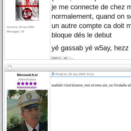
je me connecte de chez m
normalement, quand on se
un autre compte ca doit m
Inscrit le: 26 Jan 2005
Messages: 19
bloque dés le debut
yé gassab yé w5ay, hezz 
Posté le: 29 Jan 2005 13:11
Mezoued.fr.st
Administrateur
wallahi c'est bizarre, moi et mes ais, on l'installe e