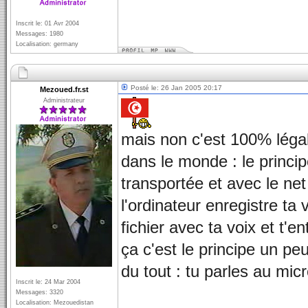
Inscrit le: 01 Avr 2004
Messages: 1980
Localisation: germany
Posté le: 26 Jan 2005 20:17
Mezoued.fr.st
Administrateur
mais non c'est 100% légal,
dans le monde : le princip
transportée et avec le net
l'ordinateur enregistre ta 
fichier avec ta voix et t'e
ça c'est le principe un peu 
du tout : tu parles au mic
Inscrit le: 24 Mar 2004
Messages: 3320
Localisation: Mezouedistan
_________________