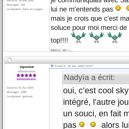
je communiquais avec Sas 
Inscrit le: 14 Mai 2004
Messages: 162
lui ne m'entends pas
Localisation: Dans les nuages
mais je crois que c'est ma
soluce pour moi merci de 
top!!!!
Posté le: 28 Jan 2005 23:07
zigoomar
Administrateur
Nadyïa a écrit:
oui, c'est cool sky
Inscrit le: 01 Avr 2004
Messages: 1980
Localisation: germany
intégré, l'autre j
un souci, en fait 
pas
alors lui