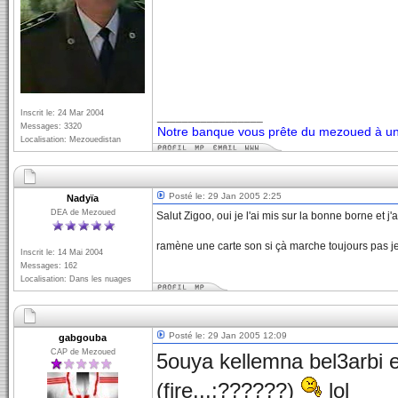
Inscrit le: 24 Mar 2004
_________________
Messages: 3320
Notre banque vous prête du mezoued à un 
Localisation: Mezouedistan
Posté le: 29 Jan 2005 2:25
Nadyïa
DEA de Mezoued
Salut Zigoo, oui je l'ai mis sur la bonne borne et 
ramène une carte son si çà marche toujours pas je
Inscrit le: 14 Mai 2004
Messages: 162
Localisation: Dans les nuages
Posté le: 29 Jan 2005 12:09
gabgouba
CAP de Mezoued
5ouya kellemna bel3arbi 
(fire...;??????)
lol