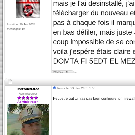
mais je l'ai desinstallé, j
télécharger du nouveau e
pas à chaque fois il marqu
Inscrit le: 26 Jan 2005
Messages: 19
en bas défiler, mais juste 
coup impossible de se co
voila j'espére étais claire
DOMTA FI 5EDT EL M
Posté le: 29 Jan 2005 1:53
Mezoued.fr.st
Administrateur
Peut être qut tu n'as pas bien configuré ton firewa