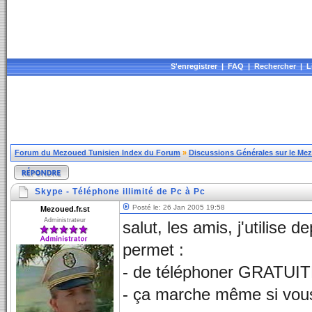
S'enregistrer
|
FAQ
|
Rechercher
|
L
Forum du Mezoued Tunisien Index du Forum
»
Discussions Générales sur le Me
Skype - Téléphone illimité de Pc à Pc
Posté le: 26 Jan 2005 19:58
Mezoued.fr.st
Administrateur
salut, les amis, j'utilise
permet :
- de téléphoner GRATUIT
- ça marche même si vous