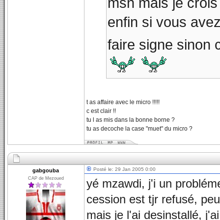
msn mais je crois 
enfin si vous ave
faire signe sinon 
t as affaire avec le micro !!!!!
c est clair !!
tu l as mis dans la bonne borne ?
tu as decoche la case "muet" du micro ?
Posté le: 29 Jan 2005 0:00
gabgouba
CAP de Mezoued
yé mzawdi, j'i un probléme 
cession est tjr refusé, pe
mais je l'ai desinstallé, j