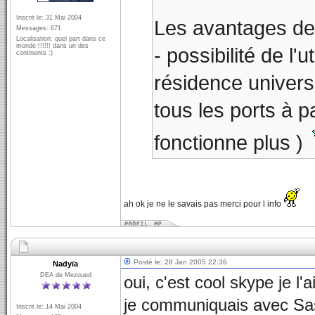
Inscrit le: 31 Mai 2004
Les avantages de
Messages: 671
Localisation: quel part dans ce
monde !!!!!! dans un des
- possibilité de l
continents :)
résidence univers
tous les ports à 
fonctionne plus )
ah ok je ne le savais pas merci pour l info
Posté le: 28 Jan 2005 22:36
Nadyïa
DEA de Mezoued
oui, c'est cool skype je l'a
je communiquais avec Sas 
Inscrit le: 14 Mai 2004