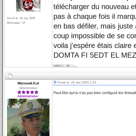
télécharger du nouveau e
pas à chaque fois il marqu
Inscrit le: 26 Jan 2005
Messages: 19
en bas défiler, mais juste 
coup impossible de se co
voila j'espére étais claire
DOMTA FI 5EDT EL M
Posté le: 29 Jan 2005 1:53
Mezoued.fr.st
Administrateur
Peut être qut tu n'as pas bien configuré ton firewa