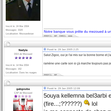
Inscrit le: 24 Mar 2004
_________________
Messages: 3320
Notre banque vous prête du mezoued à un 
Localisation: Mezouedistan
Posté le: 29 Jan 2005 2:25
Nadyïa
DEA de Mezoued
Salut Zigoo, oui je l'ai mis sur la bonne borne et 
ramène une carte son si çà marche toujours pas je
Inscrit le: 14 Mai 2004
Messages: 162
Localisation: Dans les nuages
Posté le: 29 Jan 2005 12:09
gabgouba
CAP de Mezoued
5ouya kellemna bel3arbi 
(fire...;??????)
lol