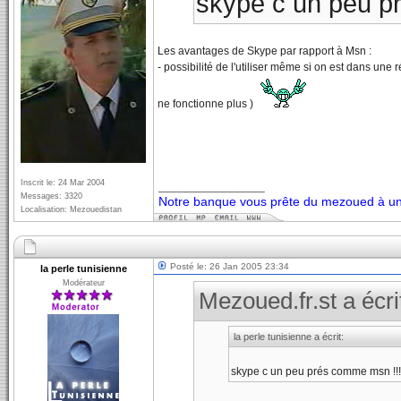
skype c un peu pr
Les avantages de Skype par rapport à Msn :
- possibilité de l'utiliser même si on est dans une
ne fonctionne plus )
Inscrit le: 24 Mar 2004
_________________
Messages: 3320
Notre banque vous prête du mezoued à un 
Localisation: Mezouedistan
Posté le: 26 Jan 2005 23:34
la perle tunisienne
Modérateur
Mezoued.fr.st a écri
la perle tunisienne a écrit:
skype c un peu prés comme msn !!!!!