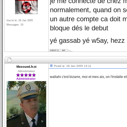
je me connecte de chez m
normalement, quand on se
un autre compte ca doit m
Inscrit le: 26 Jan 2005
Messages: 19
bloque dés le debut
yé gassab yé w5ay, hezz 
Posté le: 29 Jan 2005 13:11
Mezoued.fr.st
Administrateur
wallahi c'est bizarre, moi et mes ais, on l'installe e