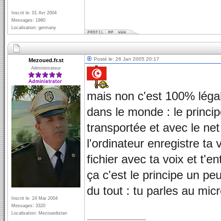
Inscrit le: 01 Avr 2004
Messages: 1980
Localisation: germany
Posté le: 26 Jan 2005 20:17
Mezoued.fr.st
Administrateur
mais non c'est 100% légal,
dans le monde : le princip
transportée et avec le net
l'ordinateur enregistre ta 
fichier avec ta voix et t'e
ça c'est le principe un peu 
du tout : tu parles au mic
Inscrit le: 24 Mar 2004
Messages: 3320
Localisation: Mezouedistan
_________________