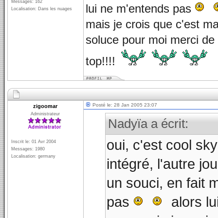
Messages: 162
lui ne m'entends pas
Localisation: Dans les nuages
mais je crois que c'est ma
soluce pour moi merci de 
top!!!!
Posté le: 28 Jan 2005 23:07
zigoomar
Administrateur
Nadyïa a écrit:
oui, c'est cool sky
Inscrit le: 01 Avr 2004
Messages: 1980
Localisation: germany
intégré, l'autre j
un souci, en fait 
pas
alors lui