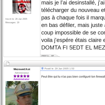
mais je l'ai desinstallé, j
télécharger du nouveau e
pas à chaque fois il marqu
Inscrit le: 26 Jan 2005
Messages: 19
en bas défiler, mais juste 
coup impossible de se co
voila j'espére étais claire
DOMTA FI 5EDT EL M
Posté le: 29 Jan 2005 1:53
Mezoued.fr.st
Administrateur
Peut être qut tu n'as pas bien configuré ton firewa