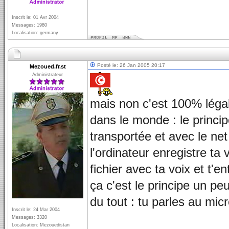
Inscrit le: 01 Avr 2004
Messages: 1980
Localisation: germany
Posté le: 26 Jan 2005 20:17
Mezoued.fr.st
Administrateur
mais non c'est 100% légal,
dans le monde : le princip
transportée et avec le net
l'ordinateur enregistre ta 
fichier avec ta voix et t'e
ça c'est le principe un peu 
du tout : tu parles au mic
Inscrit le: 24 Mar 2004
Messages: 3320
Localisation: Mezouedistan
_________________