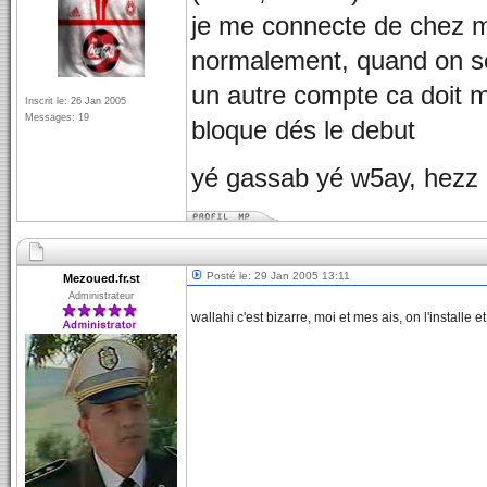
je me connecte de chez m
normalement, quand on se
un autre compte ca doit m
Inscrit le: 26 Jan 2005
Messages: 19
bloque dés le debut
yé gassab yé w5ay, hezz 
Posté le: 29 Jan 2005 13:11
Mezoued.fr.st
Administrateur
wallahi c'est bizarre, moi et mes ais, on l'installe e