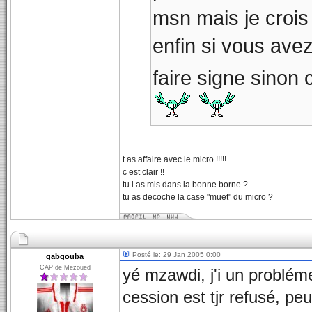
msn mais je crois 
enfin si vous ave
faire signe sinon 
t as affaire avec le micro !!!!!
c est clair !!
tu l as mis dans la bonne borne ?
tu as decoche la case "muet" du micro ?
Posté le: 29 Jan 2005 0:00
gabgouba
CAP de Mezoued
yé mzawdi, j'i un probléme 
cession est tjr refusé, pe