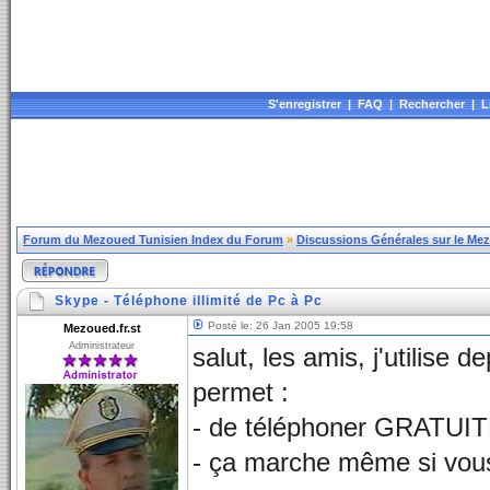
S'enregistrer
|
FAQ
|
Rechercher
|
L
Forum du Mezoued Tunisien Index du Forum
»
Discussions Générales sur le Me
Skype - Téléphone illimité de Pc à Pc
Posté le: 26 Jan 2005 19:58
Mezoued.fr.st
Administrateur
salut, les amis, j'utilise
permet :
- de téléphoner GRATUIT
- ça marche même si vous