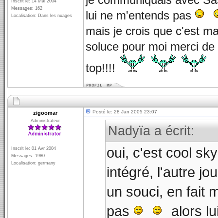
je communiquais avec Sas 
Inscrit le: 14 Mai 2004
Messages: 162
lui ne m'entends pas
Localisation: Dans les nuages
mais je crois que c'est ma
soluce pour moi merci de 
top!!!!
Posté le: 28 Jan 2005 23:07
zigoomar
Administrateur
Nadyïa a écrit:
oui, c'est cool sky
Inscrit le: 01 Avr 2004
Messages: 1980
Localisation: germany
intégré, l'autre j
un souci, en fait 
pas
alors lui