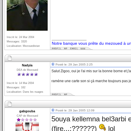
Inscrit le: 24 Mar 2004
_________________
Messages: 3320
Notre banque vous prête du mezoued à un 
Localisation: Mezouedistan
Posté le: 29 Jan 2005 2:25
Nadyïa
DEA de Mezoued
Salut Zigoo, oui je l'ai mis sur la bonne borne et 
ramène une carte son si çà marche toujours pas je
Inscrit le: 14 Mai 2004
Messages: 162
Localisation: Dans les nuages
Posté le: 29 Jan 2005 12:09
gabgouba
CAP de Mezoued
5ouya kellemna bel3arbi 
(fire...;??????)
lol