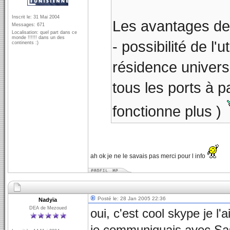
Inscrit le: 31 Mai 2004
Les avantages de
Messages: 671
Localisation: quel part dans ce
monde !!!!!! dans un des
- possibilité de l
continents :)
résidence univers
tous les ports à 
fonctionne plus )
ah ok je ne le savais pas merci pour l info
Posté le: 28 Jan 2005 22:36
Nadyïa
DEA de Mezoued
oui, c'est cool skype je l'a