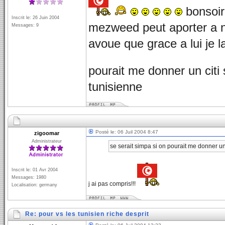
bonsoir 
Inscrit le: 26 Juin 2004
mezweed peut aporter a n
Messages: 9
avoue que grace a lui je l
pourait me donner un citi 
tunisienne
Posté le: 06 Juil 2004 8:47
zigoomar
Administrateur
se serait simpa si on pourait me donner un 
Inscrit le: 01 Avr 2004
Messages: 1980
j ai pas compris!!!
Localisation: germany
Re: pour vs les tunisien riche desprit