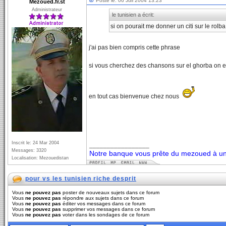
Posté le: 06 Juil 2004 13:23
Mezoued.fr.st
Administrateur
le tunisien a écrit:
si on pourait me donner un citi sur le rolba
j'ai pas bien compris cette phrase
si vous cherchez des chansons sur el ghorba on 
en tout cas bienvenue chez nous
Inscrit le: 24 Mar 2004
_________________
Messages: 3320
Notre banque vous prête du mezoued à un 
Localisation: Mezouedistan
pour vs les tunisien riche desprit
Vous
ne pouvez pas
poster de nouveaux sujets dans ce forum
Vous
ne pouvez pas
répondre aux sujets dans ce forum
Vous
ne pouvez pas
éditer vos messages dans ce forum
Vous
ne pouvez pas
supprimer vos messages dans ce forum
Vous
ne pouvez pas
voter dans les sondages de ce forum