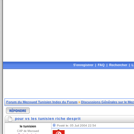
S'enregistrer
|
FAQ
|
Rechercher
|
L
Forum du Mezoued Tunisien Index du Forum
»
Discussions Générales sur le Me
pour vs les tunisien riche desprit
Posté le: 05 Juil 2004 22:54
le tunisien
CAP de Mezoued