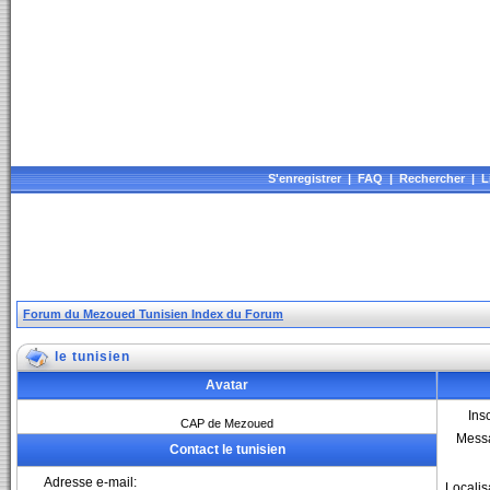
S'enregistrer
|
FAQ
|
Rechercher
|
L
Forum du Mezoued Tunisien Index du Forum
le tunisien
Avatar
Insc
CAP de Mezoued
Mess
Contact le tunisien
Adresse e-mail:
Localis