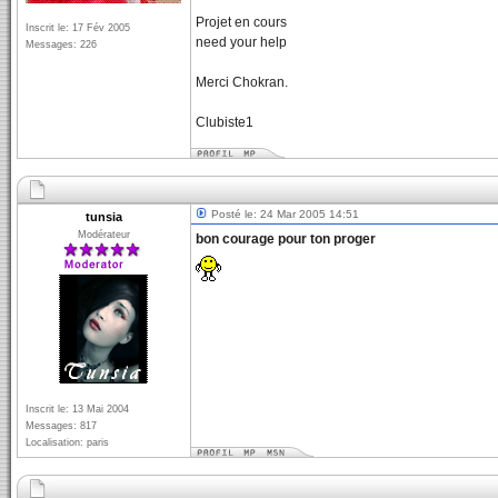
Projet en cours
Inscrit le: 17 Fév 2005
need your help
Messages: 226
Merci Chokran.
Clubiste1
Posté le: 24 Mar 2005 14:51
tunsia
Modérateur
bon courage pour ton proger
Inscrit le: 13 Mai 2004
Messages: 817
Localisation: paris