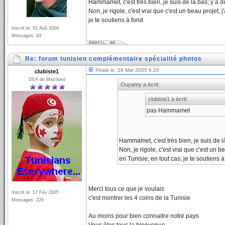
Hammamet, c'est très bien, je suis de là bas; y a d
Non, je rigole, c'est vrai que c'est un beau proje
je te soutiens à fond
Inscrit le: 01 Aoû 2004
Messages: 43
Re: forum tunisien complémentaire spécialité photos
Posté le: 26 Mar 2005 6:20
clubiste1
DEA de Mezoued
Ouyamy a écrit:
clubiste1 a écrit:
pas Hammamet
Hammamet, c'est très bien, je suis de l
Non, je rigole, c'est vrai que c'est u
en Tunisie; en tout cas, je te soutiens 
Merci tous ce que je voulais
Inscrit le: 17 Fév 2005
c'est montrer les 4 coins de la Tunisie
Messages: 226
Au moins pour bien connaitre notre pays