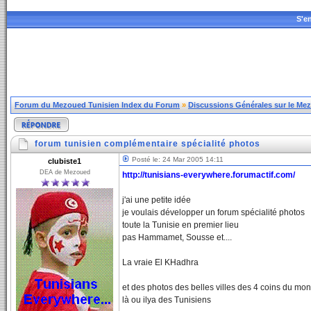
S'en
Forum du Mezoued Tunisien Index du Forum
»
Discussions Générales sur le Me
forum tunisien complémentaire spécialité photos
Posté le: 24 Mar 2005 14:11
clubiste1
DEA de Mezoued
http://tunisians-everywhere.forumactif.com/
j'ai une petite idée
je voulais développer un forum spécialité photos
toute la Tunisie en premier lieu
pas Hammamet, Sousse et....
La vraie El KHadhra
et des photos des belles villes des 4 coins du mo
là ou ilya des Tunisiens