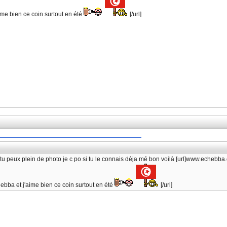
'aime bien ce coin surtout en été
[/url]
 tu peux plein de photo je c po si tu le connais déja mé bon voilà [url]www.echebb
chebba et j'aime bien ce coin surtout en été
[/url]