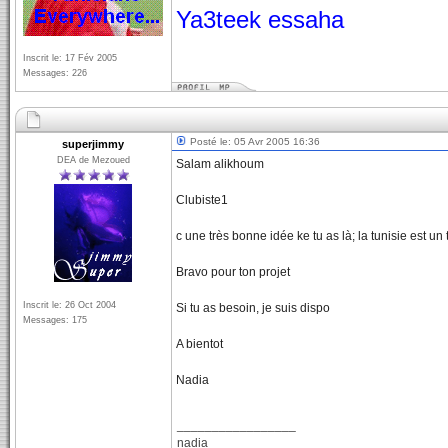
Ya3teek essaha
Inscrit le: 17 Fév 2005
Messages: 226
Posté le: 05 Avr 2005 16:36
superjimmy
DEA de Mezoued
Salam alikhoum
Clubiste1
c une très bonne idée ke tu as là; la tunisie est u
Bravo pour ton projet
Inscrit le: 26 Oct 2004
Si tu as besoin, je suis dispo
Messages: 175
A bientot
Nadia
_________________
nadia