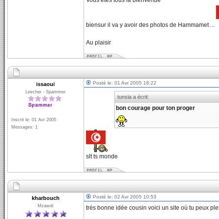
Vous êtes tous la bienvenue
biensur il va y avoir des photos de Hammamet ...
Au plaisir
Posté le: 01 Avr 2005 18:22
issaoui
Leecher - Spammer
tunsia a écrit:
bon courage pour ton proger
Inscrit le: 01 Avr 2005
Messages: 1
slt ts monde
Posté le: 02 Avr 2005 10:53
kharbouch
Mzawdi
trés bonne idée cousin voici un site où tu peux pl