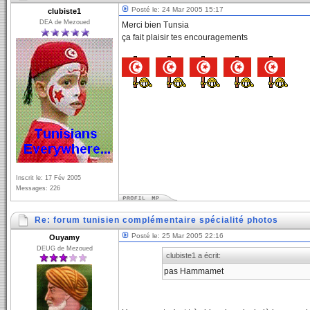
Posté le: 24 Mar 2005 15:17
clubiste1
DEA de Mezoued
Merci bien Tunsia
ça fait plaisir tes encouragements
Inscrit le: 17 Fév 2005
Messages: 226
Re: forum tunisien complémentaire spécialité photos
Posté le: 25 Mar 2005 22:16
Ouyamy
DEUG de Mezoued
clubiste1 a écrit:
pas Hammamet