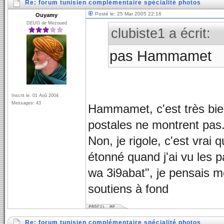
Re: forum tunisien complémentaire spécialité photos
Posté le: 25 Mar 2005 22:16
Ouyamy
DEUG de Mezoued
clubiste1 a écrit:
pas Hammamet
Inscrit le: 01 Aoû 2004
Messages: 43
Hammamet, c'est très bien
postales ne montrent pas.
Non, je rigole, c'est vrai 
étonné quand j'ai vu les
wa 3i9abat", je pensais mê
soutiens à fond
Re: forum tunisien complémentaire spécialité photos