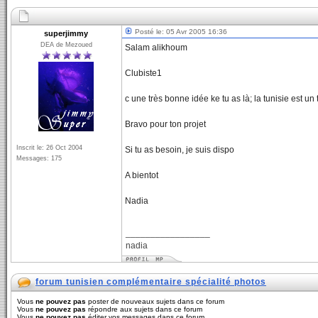
Posté le: 05 Avr 2005 16:36
superjimmy
DEA de Mezoued
Salam alikhoum
Clubiste1
c une très bonne idée ke tu as là; la tunisie est u
Bravo pour ton projet
Inscrit le: 26 Oct 2004
Si tu as besoin, je suis dispo
Messages: 175
A bientot
Nadia
_________________
nadia
forum tunisien complémentaire spécialité photos
Vous
ne pouvez pas
poster de nouveaux sujets dans ce forum
Vous
ne pouvez pas
répondre aux sujets dans ce forum
Vous
ne pouvez pas
éditer vos messages dans ce forum