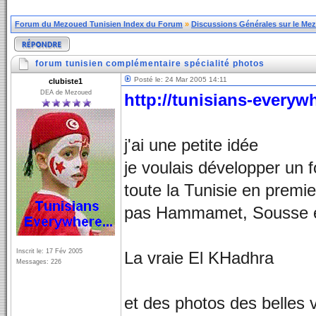
Forum du Mezoued Tunisien Index du Forum
»
Discussions Générales sur le Me
forum tunisien complémentaire spécialité photos
Posté le: 24 Mar 2005 14:11
clubiste1
DEA de Mezoued
http://tunisians-everyw
j'ai une petite idée
je voulais développer un 
toute la Tunisie en premie
pas Hammamet, Sousse et
Inscrit le: 17 Fév 2005
La vraie El KHadhra
Messages: 226
et des photos des belles 