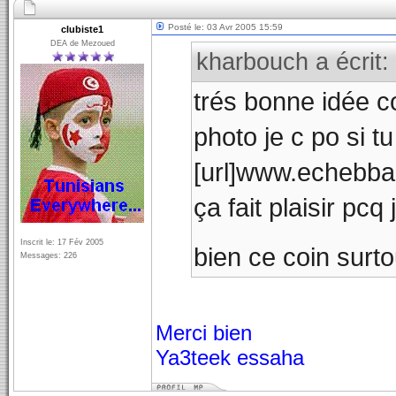
Posté le: 03 Avr 2005 15:59
clubiste1
DEA de Mezoued
kharbouch a écrit:
trés bonne idée co
photo je c po si t
[url]www.echebb
ça fait plaisir pcq
Inscrit le: 17 Fév 2005
bien ce coin surt
Messages: 226
Merci bien
Ya3teek essaha