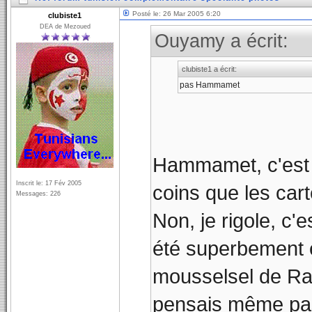
Posté le: 26 Mar 2005 6:20
clubiste1
DEA de Mezoued
Ouyamy a écrit:
clubiste1 a écrit:
pas Hammamet
Hammamet, c'est t
Inscrit le: 17 Fév 2005
coins que les cart
Messages: 226
Non, je rigole, c'e
été superbement é
mousselsel de Ra
pensais même pas 