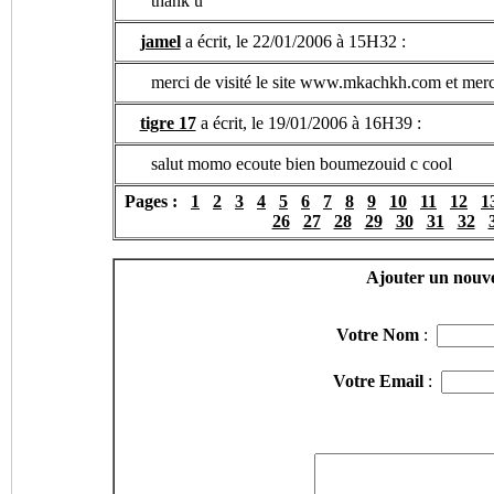
thank u
jamel
a écrit, le 22/01/2006 à 15H32 :
merci de visité le site www.mkachkh.com et merc
tigre 17
a écrit, le 19/01/2006 à 16H39 :
salut momo ecoute bien boumezouid c cool
Pages :
1
2
3
4
5
6
7
8
9
10
11
12
1
26
27
28
29
30
31
32
Ajouter un nouv
Votre Nom
:
Votre Email
: