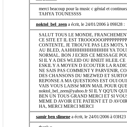
merci beacoup pour la music c génial et continu
TAHYA TOUNESSSS
noktol_bel_zeen
a écrit, le 24/01/2006 à 09H28 :
SALUT TOUS LE MONDE, FRANCHEMENT 
CE SITE ET IL EST TROOOOOOPPPPPPPPP
CONTENTE, JE TROUVE PAS LES MOTS, 
AU BLED, AAHHHHHHHHHHHH YA TOUN
NORMAL. BON J ECRIS CE MESSAGE P
SI IL Y A DES WLEID OU BNEIT HLEIL CE
ESKIL Y A MOYEN D ECOUTER LA RADIO 
NE SAIS PAS COMMENT Y PARVENIR, CO
DES CHANSONS DU MEZWED ET SURTOU
REPONSE A MA QUESTIONS EST OUI OUI
VAIS VOUS LAISSé MON MAIL POUR QUE
noktol_bel_zeen@yahoo.fr
SI IL Y QQ'UN QU
BEN UN TOUS GRAND MERCI ET SI VOU
MEME D AVOIR ETE PATIENT ET D AVOIR
HA, MERCI MERCI MERCI
samir ben slimene
a écrit, le 24/01/2006 à 03H23 