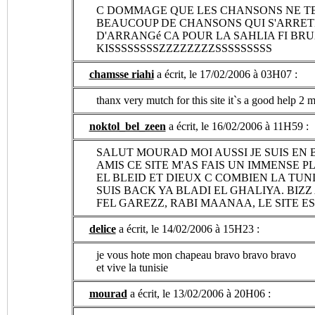
C DOMMAGE QUE LES CHANSONS NE TERM
BEAUCOUP DE CHANSONS QUI S'ARRETE
D'ARRANGé CA POUR LA SAHLIA FI BRUX
KISSSSSSSSZZZZZZZZSSSSSSSSS
chamsse riahi
a écrit, le 17/02/2006 à 03H07 :
thanx very mutch for this site it`s a good help 
noktol_bel_zeen
a écrit, le 16/02/2006 à 11H59 :
SALUT MOURAD MOI AUSSI JE SUIS EN 
AMIS CE SITE M'AS FAIS UN IMMENSE 
EL BLEID ET DIEUX C COMBIEN LA TUN
SUIS BACK YA BLADI EL GHALIYA. BIZ
FEL GAREZZ, RABI MAANAA, LE SITE E
delice
a écrit, le 14/02/2006 à 15H23 :
je vous hote mon chapeau bravo bravo bravo
et vive la tunisie
mourad
a écrit, le 13/02/2006 à 20H06 :