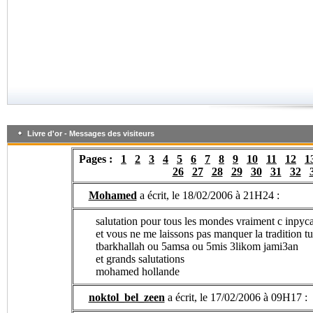
Livre d'or - Messages des visiteurs
Pages :
1
2
3
4
5
6
7
8
9
10
11
12
1
26
27
28
29
30
31
32
Mohamed
a écrit, le 18/02/2006 à 21H24 :
salutation pour tous les mondes vraiment c inpyca
et vous ne me laissons pas manquer la tradition 
tbarkhallah ou 5amsa ou 5mis 3likom jami3an
et grands salutations
mohamed hollande
noktol_bel_zeen
a écrit, le 17/02/2006 à 09H17 :