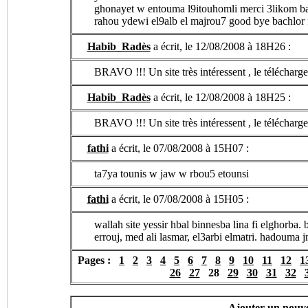
ghonayet w entouma l9itouhomli merci 3likom b
rahou ydewi el9alb el majrou7 good bye bachlor 
Habib_Radès
a écrit, le 12/08/2008 à 18H26 :
BRAVO !!! Un site très intéressent , le télécharg
Habib_Radès
a écrit, le 12/08/2008 à 18H25 :
BRAVO !!! Un site très intéressent , le télécharg
fathi
a écrit, le 07/08/2008 à 15H07 :
ta7ya tounis w jaw w rbou5 etounsi
fathi
a écrit, le 07/08/2008 à 15H05 :
wallah site yessir hbal binnesba lina fi elghor
errouj, med ali lasmar, el3arbi elmatri. hadouma
Pages :
1
2
3
4
5
6
7
8
9
10
11
12
1
26
27
28
29
30
31
32
Ajouter un nouv