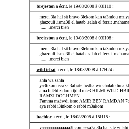
brejeston
a écrit, le 19/08/2008 à 03H10 :
merci 3la hal sit bravo 3lekom kan ta3mlou mziy
ghazouli .isma3il el hatab .salah el ferzit .mahamad rouge 
.........merci bien
brejeston
a écrit, le 19/08/2008 à 03H08 :
merci 3la hal sit bravo 3lekom kan ta3mlou mziy
ghazouli .isma3il el hatab .salah el ferzit .mahamad rouge 
.........merci bien
wild irbat
a écrit, le 18/08/2008 à 17H24 :
ahla wa sahla
ya3tikom issa7a 3al site hedha winchalah dima kh
ama biléhi zidoun ijdid mte3 HILMI WILD
RAMZI DOGHMEN.....
Famma mzéwdi ismo AMIR BEN RAMDAN 7atta h
aya rabbi i3inkom o rabbi m3akom
bachlor
a écrit, le 16/08/2008 à 15H15 :
yaaaaaaaaaaaaaa3ticom essa7a 3la hal site wllahi