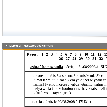
Livre d'or - Messages des visiteurs
Pages :
1
2
3
4
5
6
7
8
9
10
11
12
1
26
27
28
29
30
31
32
ashraf from saoudia
a écrit, le 31/08/2008 à 15H2
encore une fois 3la site mta3 tounis kemla 3lech
kilmat fi wakt illi 3ana klem yhid jbel w ybaki 
nsama3 lwehid morceau yabda yitnahid wahna ma
mziya walla tarki3choufou masr hay khatwa wil f
ochrob walla tayer garnik
tounsia
a écrit, le 30/08/2008 à 17H31 :