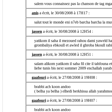
salem vous connaissez pas la chanson de tag mga
anis
a écrit, le 30/08/2008 à 17H17 :
salut tout le monde eni n7eb barcha barcha la 
jassen
a écrit, le 30/08/2008 à 12H54 :
yatikom il saha il mezoued rahou dami yaweld hade
grombaliya ebkoull et awled il ghroba bkoull rab
jassen
a écrit, le 30/08/2008 à 12H51 :
salam alikom yatikom il saha fil cite il tahfouna 
liebe tunis bis next sommer 2009 enchallah yarab
gaafouri
a écrit, le 27/08/2008 à 19H08 :
brabbi ach koon andoo
( belha ya belha ) elhedi berkhissa allah yarahmo
gaafouri
a écrit, le 27/08/2008 à 19H07 :
brabbi ach koon andoo