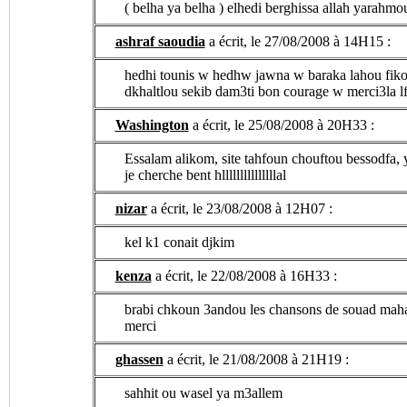
( belha ya belha ) elhedi berghissa allah yarahmo
ashraf saoudia
a écrit, le 27/08/2008 à 14H15 :
hedhi tounis w hedhw jawna w baraka lahou fikom
dkhaltlou sekib dam3ti bon courage w merci3la l
Washington
a écrit, le 25/08/2008 à 20H33 :
Essalam alikom, site tahfoun chouftou bessodfa, 
je cherche bent hlllllllllllllllal
nizar
a écrit, le 23/08/2008 à 12H07 :
kel k1 conait djkim
kenza
a écrit, le 22/08/2008 à 16H33 :
brabi chkoun 3andou les chansons de souad mah
merci
ghassen
a écrit, le 21/08/2008 à 21H19 :
sahhit ou wasel ya m3allem