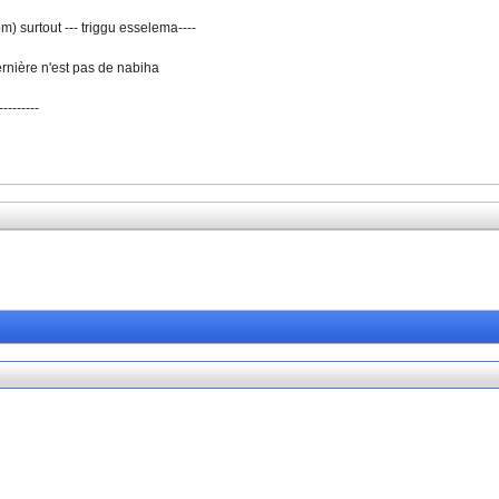
) surtout --- triggu esselema----
ernière n'est pas de nabiha
-------