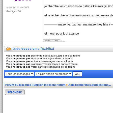
je cherche les chansons de nabiha karawli (el 9dom
Inscrit le: 31 Mai 2007
Messages: 20
et je recherche le chanson qui est sortie lannée d
------------- mazel yahzar yamma mazel hey hhey ----
et merci pour tout avance
trigu essselema (nabiha)
Vous
ne pouvez pas
poster de nouveaux sujets dans ce forum
Vous
ne pouvez pas
répondre aux sujets dans ce forum
Vous
ne pouvez pas
éditer vos messages dans ce forum
Vous
ne pouvez pas
supprimer vos messages dans ce forum
Vous
ne pouvez pas
voter dans les sondages de ce forum
Forum du Mezoued Tunisien Index du Forum
»
Aide,Recherches,Suggestions...