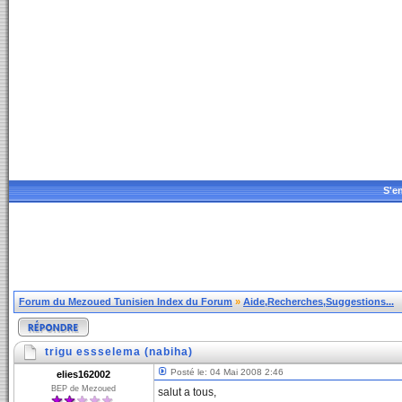
S'en
Forum du Mezoued Tunisien Index du Forum
»
Aide,Recherches,Suggestions...
trigu essselema (nabiha)
Posté le: 04 Mai 2008 2:46
elies162002
BEP de Mezoued
salut a tous,