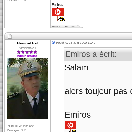
Messages: 138
Emiros
Posté le: 13 Juin 2005 11:40
Mezoued.fr.st
Administrateur
Emiros a écrit:
Salam
alors toujour pas
Emiros
Inscrit le: 24 Mar 2004
Messages: 3320