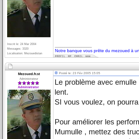
Inscrit le: 24 Mar 2004
_________________
Messages: 3320
Notre banque vous prête du mezoued à un 
Localisation: Mezouedistan
Posté le: 23 Fév 2005 15:05
Mezoued.fr.st
Administrateur
Le problème avec emulle c
lent.
SI vous voulez, on pourra 
Pour améliorer les perfor
Mumulle , mettez des tru