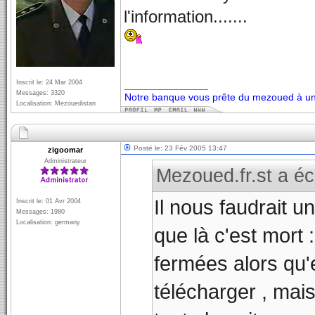
l'information.......
Inscrit le: 24 Mar 2004
_________________
Messages: 3320
Notre banque vous prête du mezoued à un 
Localisation: Mezouedistan
Posté le: 23 Fév 2005 13:47
zigoomar
Administrateur
Mezoued.fr.st a écr
Il nous faudrait u
Inscrit le: 01 Avr 2004
Messages: 1980
Localisation: germany
que là c'est mort 
fermées alors qu'e
télécharger , mais