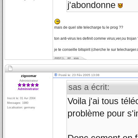
j'abondonne
mais de quel site telecharge tu le prog ??
ton anti-virus les definit comme virus,ver,ou trojan
je te conseille bitspirit (cherche le sur telecharger.
Posté le: 23 Fév 2005 13:08
zigoomar
Administrateur
sas a écrit:
Voila j'ai tous té
Inscrit le: 01 Avr 2004
Messages: 1980
Localisation: germany
problème pour s'in
Donc coment on fai