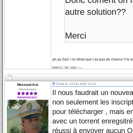
autre solution??
Merci
ah ya SaS ! on dirait que t as pas de chance !! le si
Posté le: 23 Fév 2005 13:24
Mezoued.fr.st
Administrateur
Il nous faudrait un nouveau
non seulement les inscript
pour télécharger , mais en
avec un torrent enregsitré 
réussi à envoyer aucun Oct