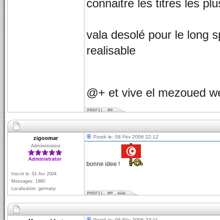
connaitre les titres les p
vala desolé pour le long 
realisable
@+ et vive el mezoued we
Posté le: 08 Fév 2006 22:12
zigoomar
Administrateur
bonne idee !
Inscrit le: 01 Avr 2004
Messages: 1980
Localisation: germany
Posté le: 08 Fév 2006 23:11