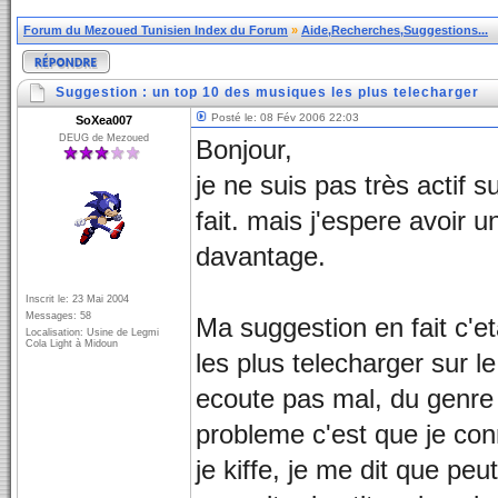
Forum du Mezoued Tunisien Index du Forum
»
Aide,Recherches,Suggestions...
Suggestion : un top 10 des musiques les plus telecharger
Posté le: 08 Fév 2006 22:03
SoXea007
DEUG de Mezoued
Bonjour,
je ne suis pas très actif 
fait. mais j'espere avoir 
davantage.
Inscrit le: 23 Mai 2004
Messages: 58
Ma suggestion en fait c'e
Localisation: Usine de Legmi
Cola Light à Midoun
les plus telecharger sur l
ecoute pas mal, du genre 
probleme c'est que je con
je kiffe, je me dit que pe