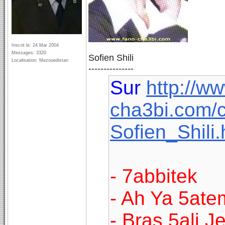
Inscrit le: 24 Mar 2004
Messages: 3320
Sofien Shili
Localisation: Mezouedistan
---------------
Sur
http://w
cha3bi.com/
Sofien_Shili
- 7abbitek
- Ah Ya 5ate
- Bras 5ali J