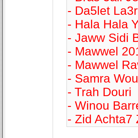
- Da5let La3
- Hala Hala
- Jaww Sidi 
- Mawwel 20
- Mawwel R
- Samra Wou
- Trah Douri
- Winou Barr
- Zid Achta7 