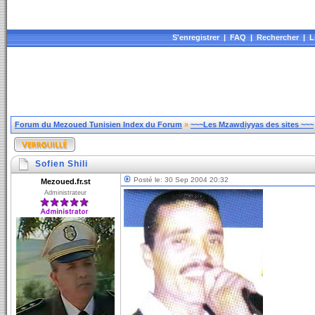
S'enregistrer
|
FAQ
|
Rechercher
|
L
Forum du Mezoued Tunisien Index du Forum
»
~~~Les Mzawdiyyas des sites ~~~
Sofien Shili
Posté le: 30 Sep 2004 20:32
Mezoued.fr.st
Administrateur