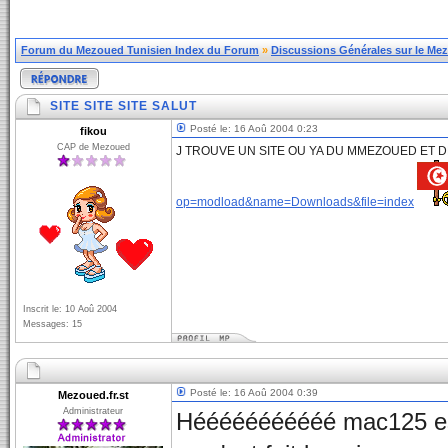
Forum du Mezoued Tunisien Index du Forum
»
Discussions Générales sur le Me
SITE SITE SITE SALUT
Posté le: 16 Aoû 2004 0:23
fikou
CAP de Mezoued
J TROUVE UN SITE OU YA DU MMEZOUED ET 
op=modload&name=Downloads&file=index
Inscrit le: 10 Aoû 2004
Messages: 15
Posté le: 16 Aoû 2004 0:39
Mezoued.fr.st
Administrateur
Hééééééééééé mac125 est u