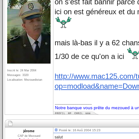
on s'est fait bannir parce
ici on est généreux et d
mais là-bas il y a 62 ch
1/30 de ce qu'on a ici
Inscrit le: 24 Mar 2004
http://www.mac125.com/tu
Messages: 3320
Localisation: Mezouedistan
op=modload&name=Downl
_________________
Notre banque vous prête du mezoued à un 
Posté le: 16 Aoû 2004 15:23
jérome
CAP de Mezoued
salut