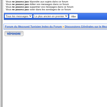
Vous
ne pouvez pas
répondre aux sujets dans ce forum
Vous
ne pouvez pas
éditer vos messages dans ce forum
Vous
ne pouvez pas
supprimer vos messages dans ce forum
Vous
ne pouvez pas
voter dans les sondages de ce forum
Forum du Mezoued Tunisien Index du Forum
»
Discussions Générales sur le Me