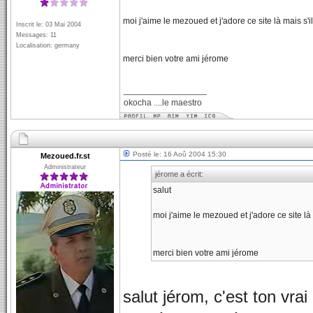
moi j'aime le mezoued et j'adore ce site là mais s'
Inscrit le: 03 Mai 2004
Messages: 11
Localisation: germany
merci bien votre ami jérome
_________________
okocha ....le maestro
Posté le: 16 Aoû 2004 15:30
Mezoued.fr.st
Administrateur
jérome a écrit:
salut
moi j'aime le mezoued et j'adore ce site l
merci bien votre ami jérome
salut jérom, c'est ton 