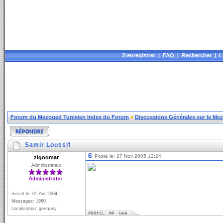
S'enregistrer
|
FAQ
|
Rechercher
|
L
Forum du Mezoued Tunisien Index du Forum
»
Discussions Générales sur le Me
Samir Loussif
Posté le: 27 Nov 2005 12:24
zigoomar
Administrateur
Inscrit le: 01 Avr 2004
Messages: 1980
Localisation: germany