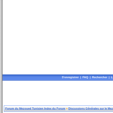
S'enregistrer
|
FAQ
|
Rechercher
|
L
Forum du Mezoued Tunisien Index du Forum
»
Discussions Générales sur le Me