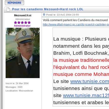
Pour les canadiens Mezoued=Hard rock LOL
Posté le: 22 Aoû 2004 23:55
Mezoued.fr.st
Administrateur
Voilà comment parlent les Candiens du mezoued
http://www.dfait-maeci.gc.ca/cfsi-icse/cil-cai/inter-
La musique : Plusieurs 
notamment dans les pays
Brahim, Lotfi Bouchnak, 
la musique traditionnel
l'équivalant du hard r
musique comme Mohamed
Le site
www.tunisie.co
Inscrit le: 24 Mar 2004
tunisiennes ainsi que qu
Messages: 3320
Localisation: Mezouedistan
site
www.tunisie.mac12
tunisiennes et arabes le