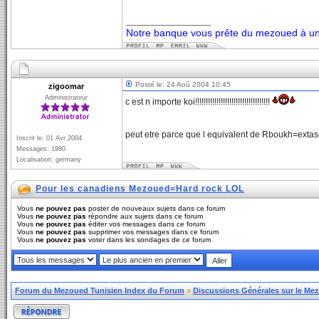
_________________
Notre banque vous prête du mezoued à un 
Posté le: 24 Aoû 2004 10:45
zigoomar
Administrateur
c est n importe koi!!!!!!!!!!!!!!!!!!!!!!!!!!!!!!!!!!!
peut etre parce que l equivalent de Rboukh=extas
Inscrit le: 01 Avr 2004
Messages: 1980
Localisation: germany
Pour les canadiens Mezoued=Hard rock LOL
Vous
ne pouvez pas
poster de nouveaux sujets dans ce forum
Vous
ne pouvez pas
répondre aux sujets dans ce forum
Vous
ne pouvez pas
éditer vos messages dans ce forum
Vous
ne pouvez pas
supprimer vos messages dans ce forum
Vous
ne pouvez pas
voter dans les sondages de ce forum
Forum du Mezoued Tunisien Index du Forum
»
Discussions Générales sur le Me