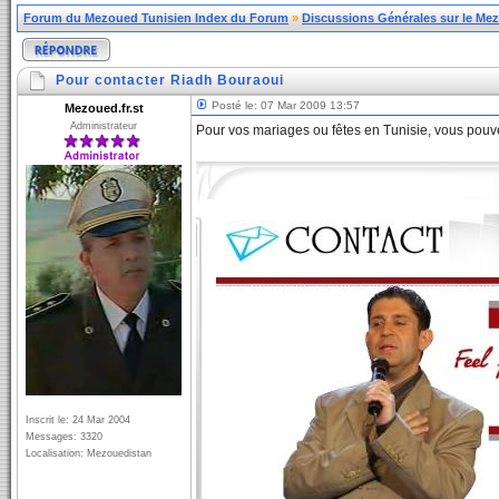
Forum du Mezoued Tunisien Index du Forum
»
Discussions Générales sur le Me
Pour contacter Riadh Bouraoui
Posté le: 07 Mar 2009 13:57
Mezoued.fr.st
Administrateur
Pour vos mariages ou fêtes en Tunisie, vous pouv
Inscrit le: 24 Mar 2004
Messages: 3320
Localisation: Mezouedistan