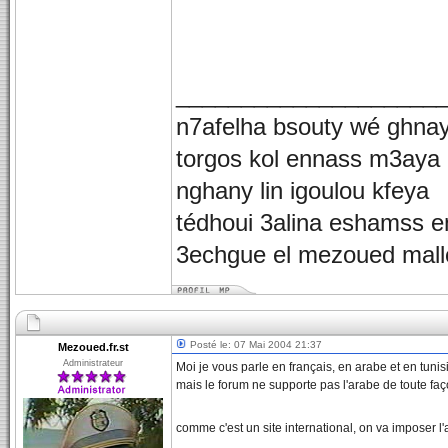
____________________
n7afelha bsouty wé ghna
torgos kol ennass m3aya
nghany lin igoulou kfeya
tédhoui 3alina eshamss e
3echgue el mezoued mall
Posté le: 07 Mai 2004 21:37
Mezoued.fr.st
Administrateur
Moi je vous parle en français, en arabe et en tunisi
mais le forum ne supporte pas l'arabe de toute faç
comme c'est un site international, on va imposer l