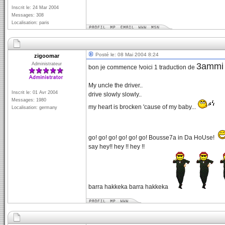
Inscrit le: 24 Mar 2004
Messages: 308
Localisation: paris
Posté le: 08 Mai 2004 8:24
zigoomar
Administrateur
3ammi 
bon je commence !voici 1 traduction de
My uncle the driver..
Inscrit le: 01 Avr 2004
drive slowly slowly..
Messages: 1980
my heart is brocken 'cause of my baby...
Localisation: germany
go! go! go! go! go! go! Bousse7a in Da HoUse!
say hey!! hey !! hey !!
barra hakkeka barra hakkeka