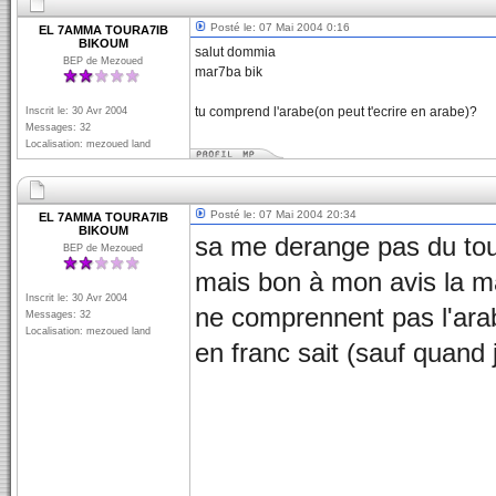
Posté le: 07 Mai 2004 0:16
EL 7AMMA TOURA7IB
BIKOUM
salut dommia
BEP de Mezoued
mar7ba bik
tu comprend l'arabe(on peut t'ecrire en arabe)?
Inscrit le: 30 Avr 2004
Messages: 32
Localisation: mezoued land
Posté le: 07 Mai 2004 20:34
EL 7AMMA TOURA7IB
BIKOUM
sa me derange pas du tout
BEP de Mezoued
mais bon à mon avis la ma
Inscrit le: 30 Avr 2004
ne comprennent pas l'ara
Messages: 32
Localisation: mezoued land
en franc sait (sauf quand 