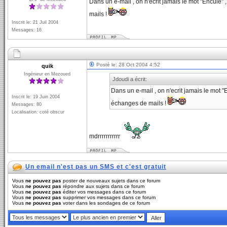
Dans un e-mail , on n'ecrit jamais le mot "Enculé"
mails !
Inscrit le: 21 Juil 2004
Messages: 16
Posté le: 28 Oct 2004 4:52
quik
Ingénieur en Mezoued
Jdoudi a écrit:
Dans un e-mail , on n'ecrit jamais le mot 
Inscrit le: 19 Juin 2004
échanges de mails !
Messages: 80
Localisation: coté obscur
mdrrrrrrrrrrr
Un email n'est pas un SMS et c'est gratuit
Vous
ne pouvez pas
poster de nouveaux sujets dans ce forum
Vous
ne pouvez pas
répondre aux sujets dans ce forum
Vous
ne pouvez pas
éditer vos messages dans ce forum
Vous
ne pouvez pas
supprimer vos messages dans ce forum
Vous
ne pouvez pas
voter dans les sondages de ce forum