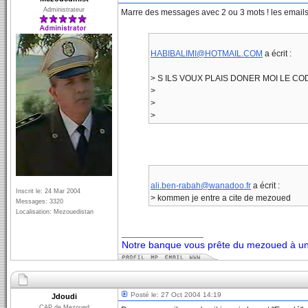
Administrateur
Marre des messages avec 2 ou 3 mots ! les emails sont
HABIBALIMI@HOTMAIL.COM
a écrit :
> S ILS VOUX PLAIS DONER MOI LE C
>
>
>
ali.ben-rabah@wanadoo.fr
a écrit :
Inscrit le: 24 Mar 2004
> kommen je entre a cite de mezoued
Messages: 3320
Localisation: Mezouedistan
_________________
Notre banque vous prête du mezoued à un 
Posté le: 27 Oct 2004 14:19
Jdoudi
CAP de Mezoued