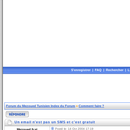
S'enregistrer
|
FAQ
|
Rechercher
|
L
Forum du Mezoued Tunisien Index du Forum
»
Comment faire ?
Un email n'est pas un SMS et c'est gratuit
Posté le: 14 Oct 2004 17:19
Mezoued.fr.st