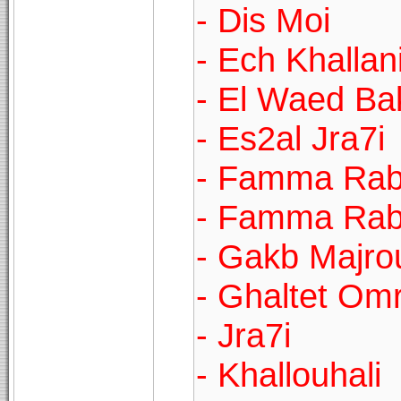
- Dis Moi
- Ech Khallan
- El Waed Ba
- Es2al Jra7i
- Famma Rab
- Famma Rabb
- Gakb Majro
- Ghaltet Omr
- Jra7i
- Khallouhali