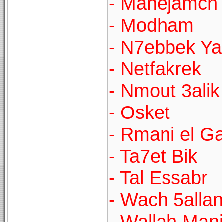
- Manejamch 
- Modham
- N7ebbek Y
- Netfakrek
- Nmout 3alik
- Osket
- Rmani el G
- Ta7et Bik
- Tal Essabr
- Wach 5allan
- Wallah Man