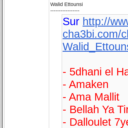
Walid Ettounsi
-----------------
Sur
http://ww
cha3bi.com/c
Walid_Ettoun
- 5dhani el 
- Amaken
- Ama Mallit
- Bellah Ya Ti
- Dalloulet 7y