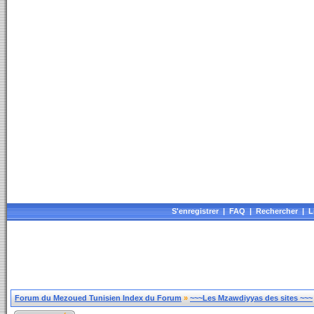
S'enregistrer
|
FAQ
|
Rechercher
|
L
Forum du Mezoued Tunisien Index du Forum
»
~~~Les Mzawdiyyas des sites ~~~