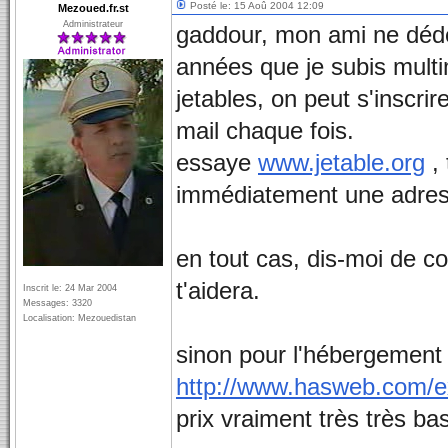
Posté le: 15 Aoû 2004 12:09
Mezoued.fr.st
Administrateur
gaddour, mon ami ne dédes
années que je subis multi
jetables, on peut s'inscri
mail chaque fois.
essaye
www.jetable.org
, 
immédiatement une adress
en tout cas, dis-moi de c
t'aidera.
Inscrit le: 24 Mar 2004
Messages: 3320
Localisation: Mezouedistan
sinon pour l'hébergement 
http://www.hasweb.com/e
prix vraiment très très ba