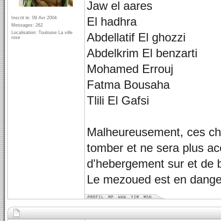
Jaw el aares
Inscrit le: 09 Avr 2004
El hadhra
Messages: 262
Localisation: Toulouse La ville
Abdellatif El ghozzi
rose
Abdelkrim El benzarti
Mohamed Errouj
Fatma Bousaha
Tlili El Gafsi
Malheureusement, ces chan
tomber et ne sera plus acc
d'hebergement sur et de 
Le mezoued est en danger 