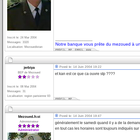
Inscrit le: 24 Mar 2004
_________________
Messages: 3320
Notre banque vous prête du mezoued à un 
Localisation: Mezouedistan
Posté le: 14 Juin 2004 19:22
jerbiya
BEP de Mezoued
et kan est ce que ca ouvre stp ????
Inscrit le: 08 Mai 2004
Messages: 31
Localisation: region parisienne 93
Posté le: 14 Juin 2004 19:47
Mezoued.fr.st
Administrateur
généralement le samedi quand il y a de la demand
en tout cas les horaires sont toujours indiqués sur 