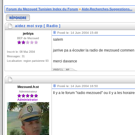
Forum du Mezoued Tunisien Index du Forum
»
Aide,Recherches,Suggestions...
aidez moi svp [ Radio ]
Posté le: 14 Juin 2004 15:48
jerbiya
BEP de Mezoued
salem
jarrive pa a écouter la radio de mezoued commen 
Inscrit le: 08 Mai 2004
Messages: 31
merci davance
Localisation: region parisienne 93
Posté le: 14 Juin 2004 16:50
Mezoued.fr.st
Administrateur
Il y a le forum "radio mezoued" ou il y a les horair