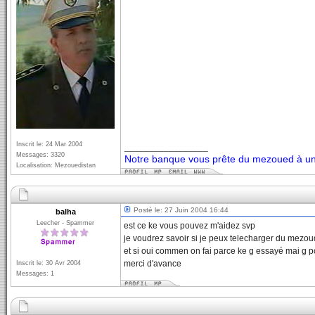
Inscrit le: 24 Mar 2004
_________________
Messages: 3320
Notre banque vous prête du mezoued à un 
Localisation: Mezouedistan
Posté le: 27 Juin 2004 16:44
balha
Leecher - Spammer
est ce ke vous pouvez m'aidez svp
je voudrez savoir si je peux telecharger du mezou
et si oui commen on fai parce ke g essayé mai g p
merci d'avance
Inscrit le: 30 Avr 2004
Messages: 1