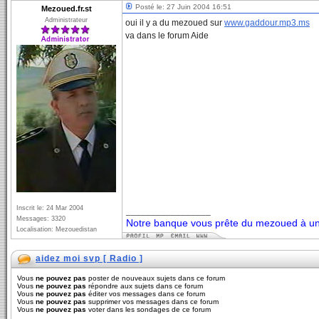
Posté le: 27 Juin 2004 16:51
Mezoued.fr.st
Administrateur
oui il y a du mezoued sur
www.gaddour.mp3.ms
va dans le forum Aide
Inscrit le: 24 Mar 2004
_________________
Messages: 3320
Notre banque vous prête du mezoued à un 
Localisation: Mezouedistan
aidez moi svp [ Radio ]
Vous
ne pouvez pas
poster de nouveaux sujets dans ce forum
Vous
ne pouvez pas
répondre aux sujets dans ce forum
Vous
ne pouvez pas
éditer vos messages dans ce forum
Vous
ne pouvez pas
supprimer vos messages dans ce forum
Vous
ne pouvez pas
voter dans les sondages de ce forum