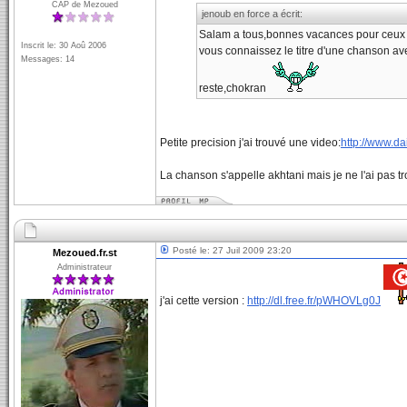
CAP de Mezoued
jenoub en force a écrit:
Salam a tous,bonnes vacances pour ceux q
Inscrit le: 30 Aoû 2006
vous connaissez le titre d'une chanson av
Messages: 14
reste,chokran
Petite precision j'ai trouvé une video:
http://www.d
La chanson s'appelle akhtani mais je ne l'ai pas t
Posté le: 27 Juil 2009 23:20
Mezoued.fr.st
Administrateur
j'ai cette version :
http://dl.free.fr/pWHOVLg0J