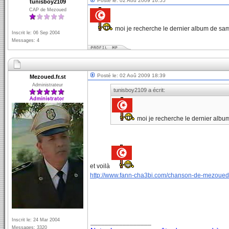
Posté le: 02 Aoû 2009 16:55
tunisboy2109
CAP de Mezoued
moi je recherche le dernier album de sam
Inscrit le: 06 Sep 2004
Messages: 4
Posté le: 02 Aoû 2009 18:39
Mezoued.fr.st
Administrateur
tunisboy2109 a écrit:
moi je recherche le dernier albu
et voilà
http://www.fann-cha3bi.com/chanson-de-mezoue
Inscrit le: 24 Mar 2004
_________________
Messages: 3320