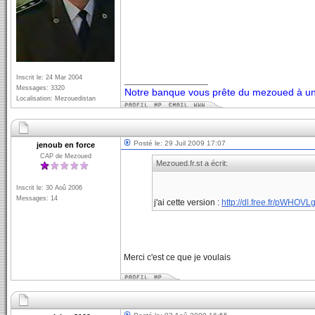
Inscrit le: 24 Mar 2004
_________________
Messages: 3320
Notre banque vous prête du mezoued à un 
Localisation: Mezouedistan
Posté le: 29 Juil 2009 17:07
jenoub en force
CAP de Mezoued
Mezoued.fr.st a écrit:
Inscrit le: 30 Aoû 2006
Messages: 14
j'ai cette version :
http://dl.free.fr/pWHOVL
Merci c'est ce que je voulais