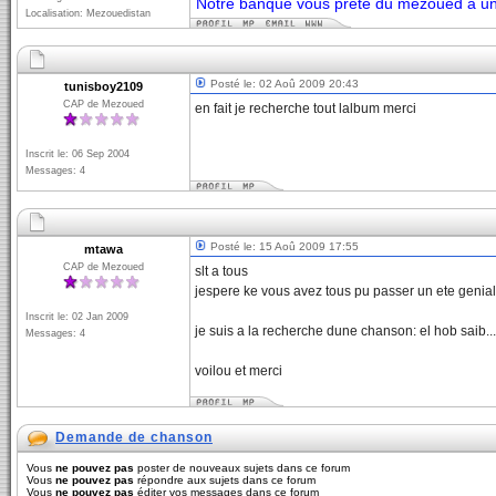
Notre banque vous prête du mezoued à un 
Localisation: Mezouedistan
Posté le: 02 Aoû 2009 20:43
tunisboy2109
CAP de Mezoued
en fait je recherche tout lalbum merci
Inscrit le: 06 Sep 2004
Messages: 4
Posté le: 15 Aoû 2009 17:55
mtawa
CAP de Mezoued
slt a tous
jespere ke vous avez tous pu passer un ete genia
Inscrit le: 02 Jan 2009
je suis a la recherche dune chanson: el hob saib...
Messages: 4
voilou et merci
Demande de chanson
Vous
ne pouvez pas
poster de nouveaux sujets dans ce forum
Vous
ne pouvez pas
répondre aux sujets dans ce forum
Vous
ne pouvez pas
éditer vos messages dans ce forum