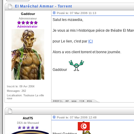
El Maréchal Ammar - Torrent
Posté le: 07 Mar 2006 11:13
Gaddour
Administrateur
Salut les mzawdia,
Je vous ai mis l-historique pièce de théatre El M
pour Le lien, c'est par
ICI
Alors a vos client torrent et bonne journée.
Gaddour
Inscrit le: 09 Avr 2004
Messages: 262
Localisation: Toulouse La ville
rose
Posté le: 07 Mar 2006 12:48
Atef75
DEA de Mezoued