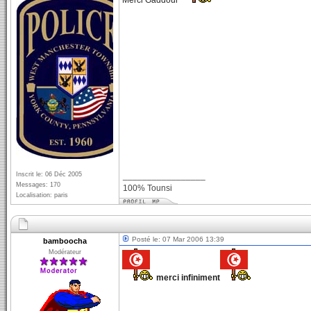
Merci Gaddour
Inscrit le: 06 Déc 2005
_________________
Messages: 170
100% Tounsi
Localisation: paris
Posté le: 07 Mar 2006 13:39
bamboocha
Modérateur
merci infiniment