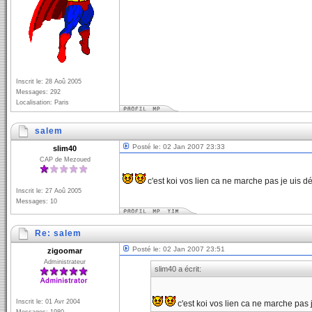
Inscrit le: 28 Aoû 2005
Messages: 292
Localisation: Paris
salem
Posté le: 02 Jan 2007 23:33
slim40
CAP de Mezoued
c'est koi vos lien ca ne marche pas je uis 
Inscrit le: 27 Aoû 2005
Messages: 10
Re: salem
Posté le: 02 Jan 2007 23:51
zigoomar
Administrateur
slim40 a écrit:
Inscrit le: 01 Avr 2004
c'est koi vos lien ca ne marche pas