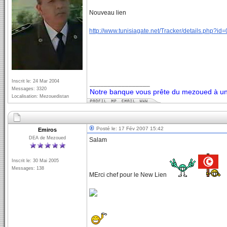
Nouveau lien
http://www.tunisiagate.net/Tracker/details.ph
Inscrit le: 24 Mar 2004
_________________
Messages: 3320
Notre banque vous prête du mezoued à un 
Localisation: Mezouedistan
Posté le: 17 Fév 2007 15:42
Emiros
DEA de Mezoued
Salam
Inscrit le: 30 Mai 2005
Messages: 138
MErci chef pour le New Lien