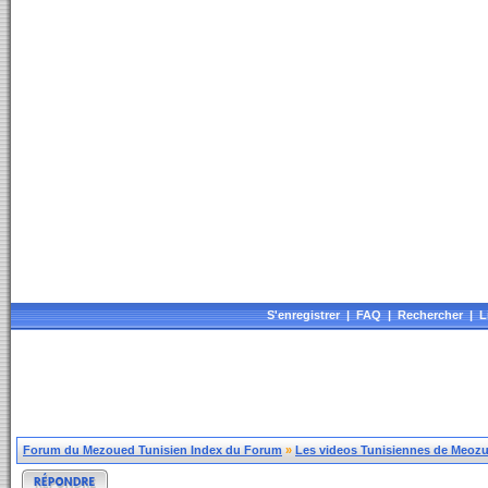
S'enregistrer
|
FAQ
|
Rechercher
|
L
Forum du Mezoued Tunisien Index du Forum
»
Les videos Tunisiennes de Meozue