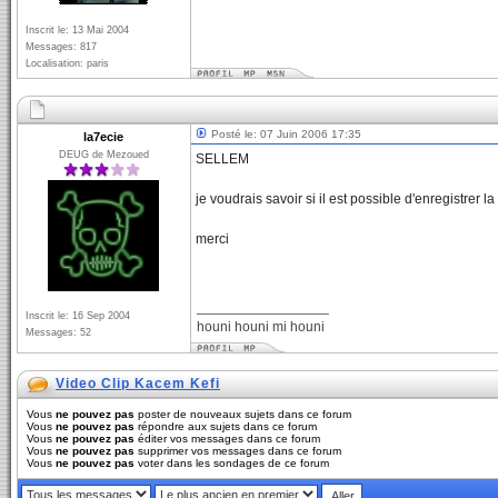
Inscrit le: 13 Mai 2004
Messages: 817
Localisation: paris
Posté le: 07 Juin 2006 17:35
la7ecie
DEUG de Mezoued
SELLEM
je voudrais savoir si il est possible d'enregistrer la
merci
_________________
Inscrit le: 16 Sep 2004
houni houni mi houni
Messages: 52
Video Clip Kacem Kefi
Vous
ne pouvez pas
poster de nouveaux sujets dans ce forum
Vous
ne pouvez pas
répondre aux sujets dans ce forum
Vous
ne pouvez pas
éditer vos messages dans ce forum
Vous
ne pouvez pas
supprimer vos messages dans ce forum
Vous
ne pouvez pas
voter dans les sondages de ce forum