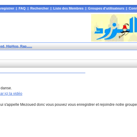
registrer
|
FAQ
|
Rechercher
|
Liste des Membres
|
Groupes d'utilisateurs
|
Conn
d, HipHop, Rap......
m danse.
par içi la vidéo
qui s'appelle Mezoued donc vous pouvez vous enregistrer et rejoindre notre group