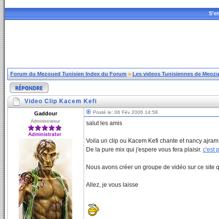
S'en
Forum du Mezoued Tunisien Index du Forum
»
Les videos Tunisiennes de Meozue
Video Clip Kacem Kefi
Posté le: 06 Fév 2006 14:58
Gaddour
Administrateur
salut les amis
Voila un clip ou Kacem Kefi chante et nancy ajra
De la pure mix qui j'espere vous fera plaisir.
c'est 
Nous avons créer un groupe de vidéo sur ce site 
Allez, je vous laisse