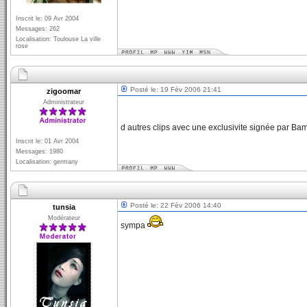
Inscrit le: 09 Avr 2004
Messages: 262
Localisation: Toulouse La ville
rose
Posté le: 19 Fév 2006 21:41
zigoomar
Administrateur
d autres clips avec une exclusivite signée par B
Inscrit le: 01 Avr 2004
Messages: 1980
Localisation: germany
Posté le: 22 Fév 2006 14:40
tunsia
Modérateur
sympa