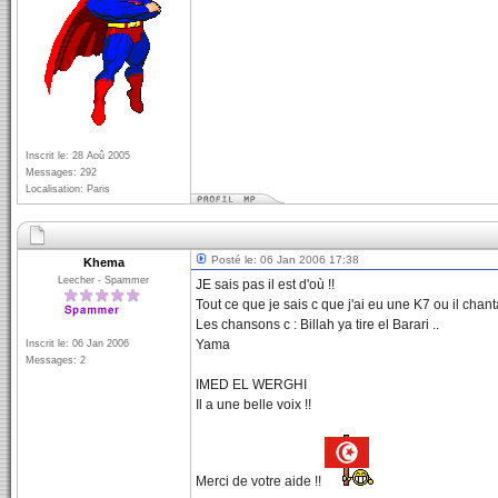
Inscrit le: 28 Aoû 2005
Messages: 292
Localisation: Paris
Posté le: 06 Jan 2006 17:38
Khema
Leecher - Spammer
JE sais pas il est d'où !!
Tout ce que je sais c que j'ai eu une K7 ou il chan
Les chansons c : Billah ya tire el Barari ..
Yama
Inscrit le: 06 Jan 2006
Messages: 2
IMED EL WERGHI
Il a une belle voix !!
Merci de votre aide !!