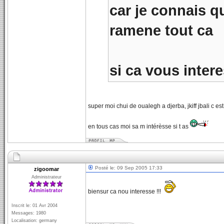
car je connais q
ramene tout ca
si ca vous intere
super moi chui de oualegh a djerba, jkiff jbali c est
en tous cas moi sa m intérèsse si t as
Posté le: 09 Sep 2005 17:33
zigoomar
Administrateur
biensur ca nou interesse !!!
Inscrit le: 01 Avr 2004
Messages: 1980
Localisation: germany