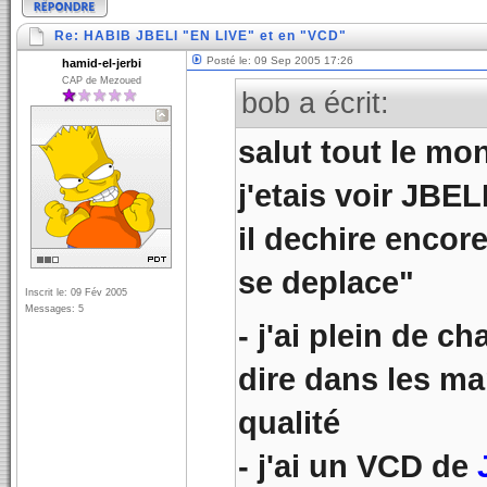
Re: HABIB JBELI "EN LIVE" et en "VCD"
Posté le: 09 Sep 2005 17:26
hamid-el-jerbi
CAP de Mezoued
bob a écrit:
salut tout le mo
j'etais voir JBEL
il dechire encore
se deplace"
Inscrit le: 09 Fév 2005
Messages: 5
- j'ai plein de 
dire dans les ma
qualité
- j'ai un VCD de