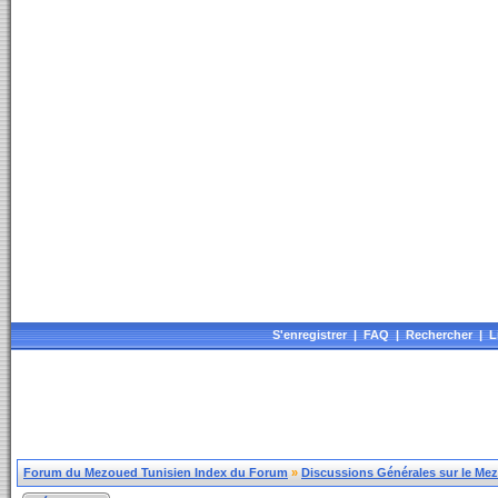
S'enregistrer
|
FAQ
|
Rechercher
|
L
Forum du Mezoued Tunisien Index du Forum
»
Discussions Générales sur le Me