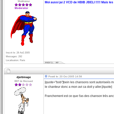
Modérateur
Moi aussi jai 2 VCD de HBIB JBELI !!!!! Mais les 
Inscrit le: 28 Aoû 2005
Messages: 292
Localisation: Paris
Posté le: 20 Oct 2005 14:58
djerbinage
BEP de Mezoued
[quote="bob"]bein les chansons sont autoriseés ma
le chanteur donc a mon avi ca doit y aller.[/quote]
Franchement est ce que t'as des chanson trés an