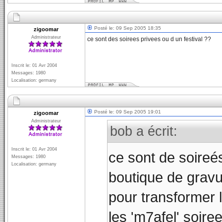
Posté le: 09 Sep 2005 18:35
zigoomar
Administrateur
ce sont des soirees privees ou d un festival ??
Inscrit le: 01 Avr 2004
Messages: 1980
Localisation: germany
Posté le: 09 Sep 2005 19:01
zigoomar
Administrateur
bob a écrit:
Inscrit le: 01 Avr 2004
ce sont de soireé
Messages: 1980
Localisation: germany
boutique de gravu
pour transformer 
les 'm7afel' soire