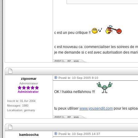
c est un peu critique !!
c est nouveau ca :commercialiser les soirees de 
je me demande si c est avec autorisation des mari
Posté le: 10 Sep 2005 8:10
zigoomar
Administrateur
OK ! hakka netfahmou !!!
Inscrit le: 01 Avr 2004
Messages: 1980
tu peux utiliser
www.yousendit.com
pour les uploa
Localisation: germany
Posté le: 10 Sep 2005 14:37
bamboocha