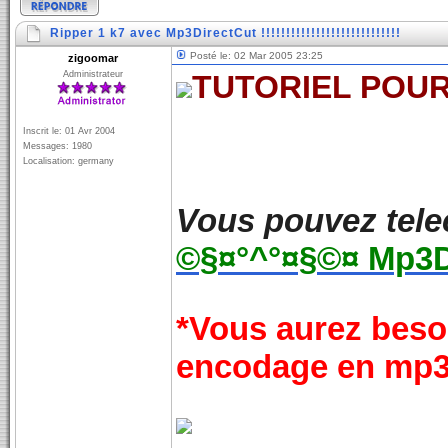
Ripper 1 k7 avec Mp3DirectCut !!!!!!!!!!!!!!!!!!!!!!!!!!!!
Posté le: 02 Mar 2005 23:25
zigoomar
Administrateur
TUTORIEL POU
Inscrit le: 01 Avr 2004
Messages: 1980
Localisation: germany
Vous pouvez telech
©§¤°^°¤§©¤ Mp3D
*Vous aurez besoin
encodage en mp