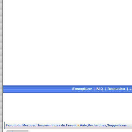
S'enregistrer
|
FAQ
|
Rechercher
|
L
Forum du Mezoued Tunisien Index du Forum
»
Aide,Recherches,Suggestions...