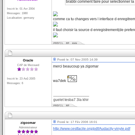
brabbi comment faire pour selectionner l
Inscrit le: 01 Avr 2004
Messages: 1980
Localisation: germany
comme ca tu changes vers l interface d enregitrem
il faut choisir la source d enregistrement(de prefe
Posté le: 07 Nov 2005 14:39
Oracle
CAP de Mezoued
merci beaucoup ya zigomar
Inscrit le: 23 Aoû 2005
wa7dek
Messages: 6
_________________
guelet tesba7 3la khir
Posté le: 17 Fév 2006 16:01
zigoomar
Administrateur
http://www.cestfacile.org/pdf/Audacity-vinyle.pdf