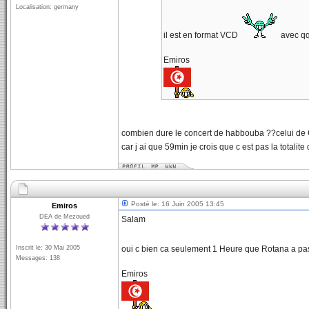
Localisation: germany
il est en format VCD
avec qq
Emiros
combien dure le concert de habbouba ??celui de 
car j ai que 59min je crois que c est pas la totalite 
Posté le: 16 Juin 2005 13:45
Emiros
DEA de Mezoued
Salam
Inscrit le: 30 Mai 2005
oui c bien ca seulement 1 Heure que Rotana a p
Messages: 138
Emiros