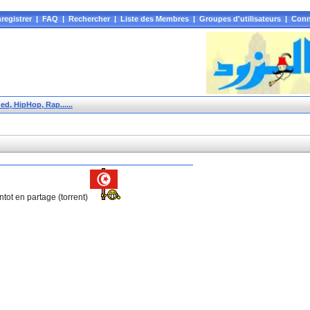
registrer
|
FAQ
|
Rechercher
|
Liste des Membres
|
Groupes d'utilisateurs
|
Conn
d, HipHop, Rap......
tot en partage (torrent)