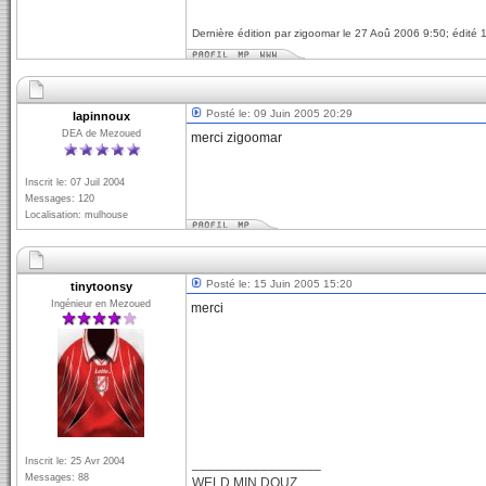
Dernière édition par zigoomar le 27 Aoû 2006 9:50; édité 1
Posté le: 09 Juin 2005 20:29
lapinnoux
DEA de Mezoued
merci zigoomar
Inscrit le: 07 Juil 2004
Messages: 120
Localisation: mulhouse
Posté le: 15 Juin 2005 15:20
tinytoonsy
Ingénieur en Mezoued
merci
Inscrit le: 25 Avr 2004
_________________
Messages: 88
WELD MIN DOUZ