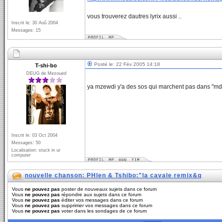
vous trouverez dautres lyrix aussi ..
Inscrit le: 30 Aoû 2004
Messages: 15
Posté le: 22 Fév 2005 14:18
T-shi-bo
DEUG de Mezoued
ya mzewdi y'a des sos qui marchent pas dans "m
Inscrit le: 03 Oct 2004
Messages: 50
Localisation: stuck in ur
computer
nouvelle chanson: PHlen & Tshibo:"la cavale remix&q
Vous
ne pouvez pas
poster de nouveaux sujets dans ce forum
Vous
ne pouvez pas
répondre aux sujets dans ce forum
Vous
ne pouvez pas
éditer vos messages dans ce forum
Vous
ne pouvez pas
supprimer vos messages dans ce forum
Vous
ne pouvez pas
voter dans les sondages de ce forum