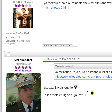
DEUG de Mezoued
ya mezoued 7aja o5ra nestannew fel clip rana we
mic--photos-1.html
Inscrit le: 03 Oct 2004
Messages: 50
Localisation: stuck in ur
computer
Posté le: 20 Fév 2005 12:31
Mezoued.fr.st
Administrateur
T-shi-bo a écrit:
ya mezoued 7aja o5ra nestannew fel clip 
http://www.wledbled.com/bara-mic--photos
skouza, j'avais oublié
je les mets en ligne aujourd'hui