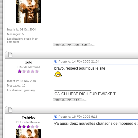
Inscrit le: 03 Oct 2004
Messages: 50
Localisation: stuck in ur
computer
Posté le: 14 Fév 2005 21:04
zolo
CAP de Mezoued
bravo, respect pour tous le site.
Inscrit le: 18 Nov 2004
Messages: 15
_________________
Localisation: germany
CA ICH LIEBE DICH FÜR EWIGKEIT
Posté le: 16 Fév 2005 6:18
T-shi-bo
DEUG de Mezoued
y'a aussi deux nouvelles chansons de moomed et 