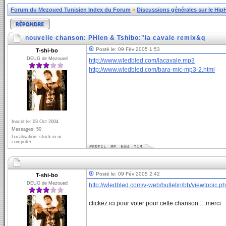
Forum du Mezoued Tunisien Index du Forum
»
Discussions générales sur le Hi
nouvelle chanson: PHlen & Tshibo:"la cavale remix&q
Posté le: 09 Fév 2005 1:53
T-shi-bo
DEUG de Mezoued
http://www.wledbled.com/lacavale.mp3
http://www.wledbled.com/bara-mic-mp3-2.html
Inscrit le: 03 Oct 2004
Messages: 50
Localisation: stuck in ur
computer
Posté le: 09 Fév 2005 2:42
T-shi-bo
DEUG de Mezoued
http://wledbled.com/v-web/bulletin/bb/viewtop
clickez ici pour voter pour cette chanson.....merci