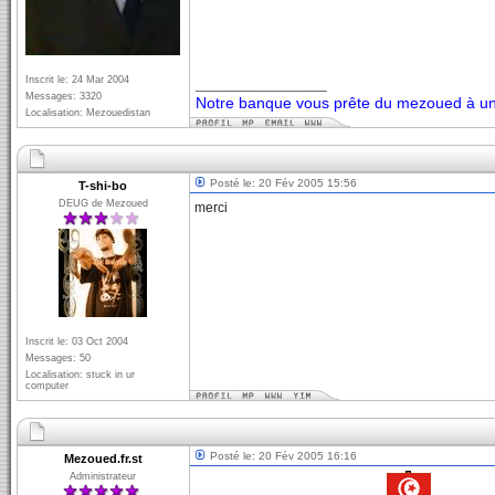
Inscrit le: 24 Mar 2004
_________________
Messages: 3320
Notre banque vous prête du mezoued à un 
Localisation: Mezouedistan
Posté le: 20 Fév 2005 15:56
T-shi-bo
DEUG de Mezoued
merci
Inscrit le: 03 Oct 2004
Messages: 50
Localisation: stuck in ur
computer
Posté le: 20 Fév 2005 16:16
Mezoued.fr.st
Administrateur