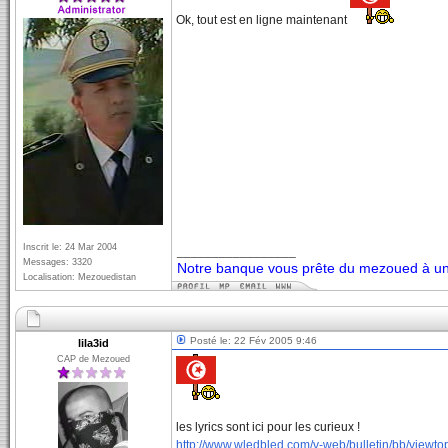
Ok, tout est en ligne maintenant
Inscrit le: 24 Mar 2004
_________________
Messages: 3320
Notre banque vous prête du mezoued à un 
Localisation: Mezouedistan
Posté le: 22 Fév 2005 9:46
lila3id
CAP de Mezoued
les lyrics sont ici pour les curieux !
http://www.wledbled.com/v-web/bulletin/bb/viewto