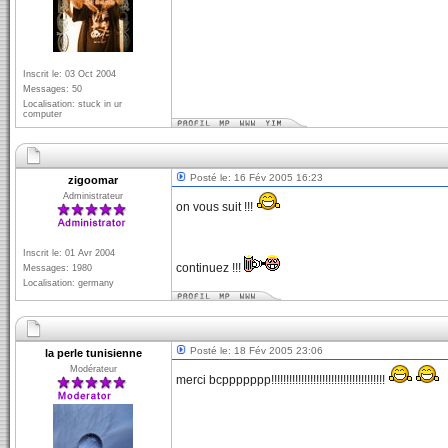
Inscrit le: 03 Oct 2004
Messages: 50
Localisation: stuck in ur
computer
Posté le: 16 Fév 2005 16:23
zigoomar
Administrateur
on vous suit !!!
Inscrit le: 01 Avr 2004
continuez !!!
Messages: 1980
Localisation: germany
Posté le: 18 Fév 2005 23:06
la perle tunisienne
Modérateur
merci bcppppppp!!!!!!!!!!!!!!!!!!!!!!!!!!!!!!!!!!!!!!