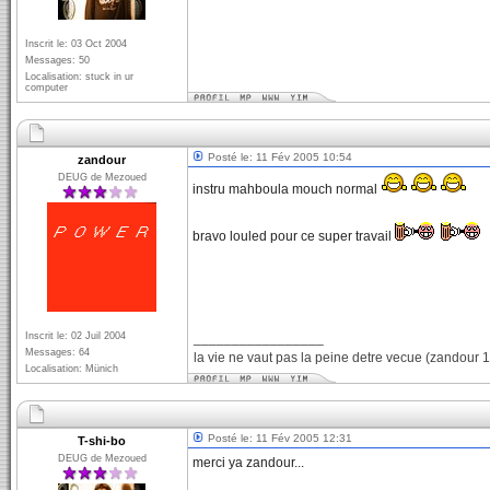
Inscrit le: 03 Oct 2004
Messages: 50
Localisation: stuck in ur
computer
Posté le: 11 Fév 2005 10:54
zandour
DEUG de Mezoued
instru mahboula mouch normal
bravo louled pour ce super travail
Inscrit le: 02 Juil 2004
_________________
Messages: 64
la vie ne vaut pas la peine detre vecue (zandour 
Localisation: Münich
Posté le: 11 Fév 2005 12:31
T-shi-bo
DEUG de Mezoued
merci ya zandour...