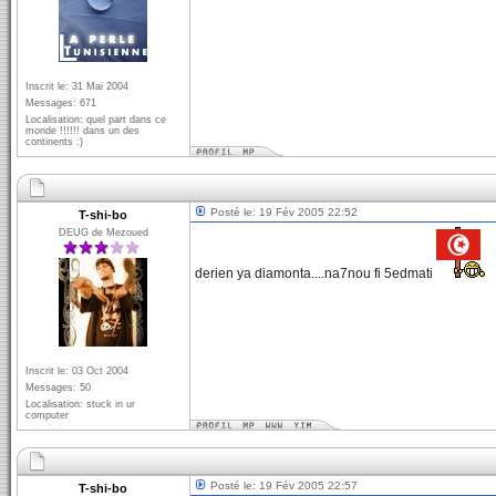
Inscrit le: 31 Mai 2004
Messages: 671
Localisation: quel part dans ce
monde !!!!!! dans un des
continents :)
Posté le: 19 Fév 2005 22:52
T-shi-bo
DEUG de Mezoued
derien ya diamonta....na7nou fi 5edmati
Inscrit le: 03 Oct 2004
Messages: 50
Localisation: stuck in ur
computer
Posté le: 19 Fév 2005 22:57
T-shi-bo