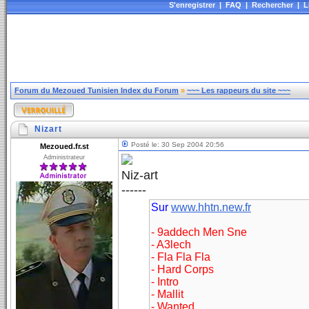
S'enregistrer
|
FAQ
|
Rechercher
|
L
Forum du Mezoued Tunisien Index du Forum
»
~~~ Les rappeurs du site ~~~
Nizart
Posté le: 30 Sep 2004 20:56
Mezoued.fr.st
Administrateur
Niz-art
------
Sur
www.hhtn.new.fr
- 9addech Men Sne
- A3lech
- Fla Fla Fla
- Hard Corps
- Intro
- Mallit
- Wanted