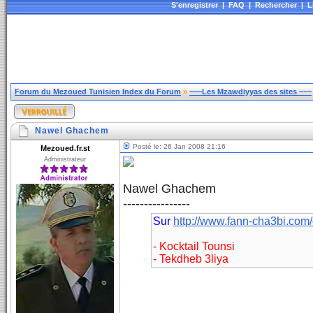
S'enregistrer
|
FAQ
|
Rechercher
|
L
Forum du Mezoued Tunisien Index du Forum
»
~~~Les Mzawdiyyas des sites ~~~
Nawel Ghachem
Posté le: 26 Jan 2008 21:16
Mezoued.fr.st
Administrateur
Nawel Ghachem
----------------
Sur
http://www.fann-cha3bi.c
- Kocktail Tounsi
- Tekdheb 3liya