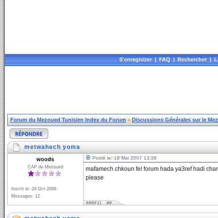
S'enregistrer
|
FAQ
|
Rechercher
|
L
Forum du Mezoued Tunisien Index du Forum
»
Discussions Générales sur le Me
metwahech yoma
Posté le: 18 Mai 2007 13:38
woods
CAP de Mezoued
mafamech chkoun fel forum hada ya3ref hadi cha
please
Inscrit le: 29 Oct 2006
Messages: 12