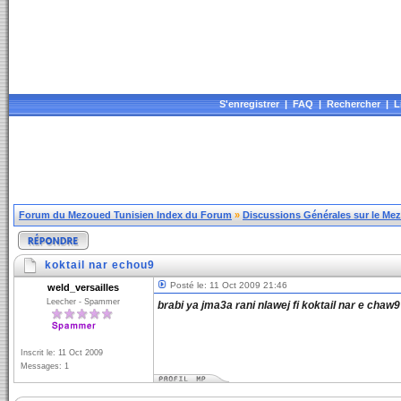
S'enregistrer
|
FAQ
|
Rechercher
|
L
Forum du Mezoued Tunisien Index du Forum
»
Discussions Générales sur le Me
koktail nar echou9
Posté le: 11 Oct 2009 21:46
weld_versailles
Leecher - Spammer
brabi ya jma3a rani nlawej fi koktail nar e cha
Inscrit le: 11 Oct 2009
Messages: 1