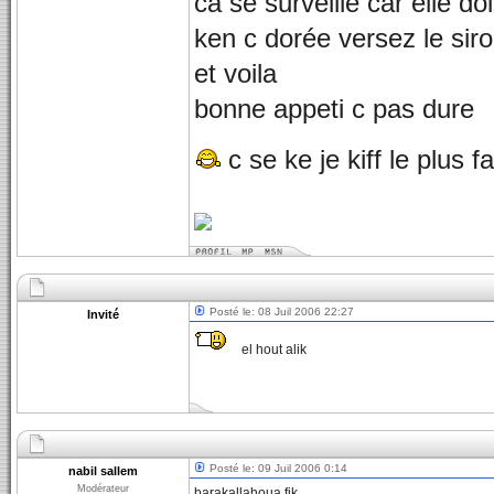
ca se surveille car elle do
ken c dorée versez le siro
et voila
bonne appeti c pas dure
c se ke je kiff le plus f
Posté le: 08 Juil 2006 22:27
Invité
el hout alik
Posté le: 09 Juil 2006 0:14
nabil sallem
Modérateur
barakallahoua fik