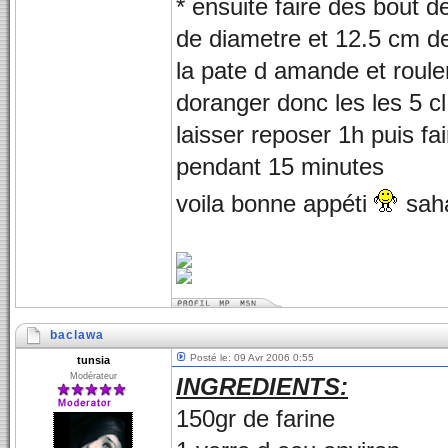
* ensuite faire des bout 
de diametre et 12.5 cm de 
la pate d amande et rouler
doranger donc les les 5 cl
laisser reposer 1h puis fa
pendant 15 minutes
voila bonne appéti
saha
baclawa
Posté le: 09 Avr 2006 0:55
tunsia
Modérateur
INGREDIENTS:
150gr de farine