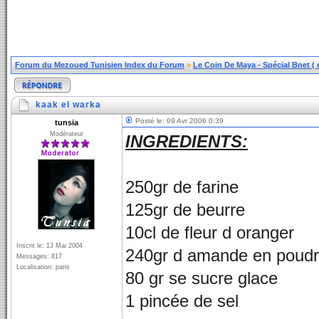
Forum du Mezoued Tunisien Index du Forum
»
Le Coin De Maya - Spécial Bnet ( et
kaak el warka
Posté le: 09 Avr 2006 0:39
tunsia
Modérateur
INGREDIENTS:
250gr de farine
125gr de beurre
10cl de fleur d oranger
Inscrit le: 13 Mai 2004
240gr d amande en poud
Messages: 817
Localisation: paris
80 gr se sucre glace
1 pincée de sel