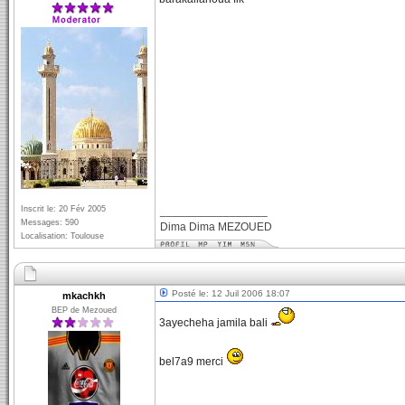
Inscrit le: 20 Fév 2005
_________________
Messages: 590
Dima Dima MEZOUED
Localisation: Toulouse
Posté le: 12 Juil 2006 18:07
mkachkh
BEP de Mezoued
3ayecheha jamila bali
bel7a9 merci