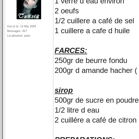
1 verre d eau environ
2 oeufs
1/2 cuillere a café de sel
Inscrit le: 13 Mai 2004
1 cuillere a cafe d huile
Messages: 817
Localisation: paris
FARCES:
250gr de beurre fondu
200gr d amande hacher ( 
sirop
500gr de sucre en poudre
1/2 litre d eau
2 cuillére a café de citron