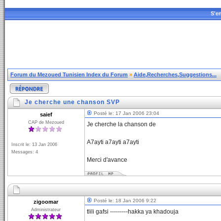
S'en
Forum du Mezoued Tunisien Index du Forum
»
Aide,Recherches,Suggestions...
Je cherche une chanson SVP
Posté le: 17 Jan 2006 23:04
saief
CAP de Mezoued
Je cherche la chanson de
A7ayti a7ayti a7ayti
Inscrit le: 13 Jan 2006
Messages: 4
Merci d'avance
Posté le: 18 Jan 2006 9:22
zigoomar
Administrateur
tlili gafsi ---------hakka ya khadouja