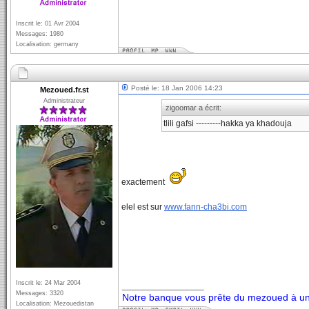
Inscrit le: 01 Avr 2004
Messages: 1980
Localisation: germany
Posté le: 18 Jan 2006 14:23
Mezoued.fr.st
Administrateur
zigoomar a écrit:
tlili gafsi ---------hakka ya khadouja
exactement
elel est sur
www.fann-cha3bi.com
Inscrit le: 24 Mar 2004
_________________
Messages: 3320
Notre banque vous prête du mezoued à un 
Localisation: Mezouedistan