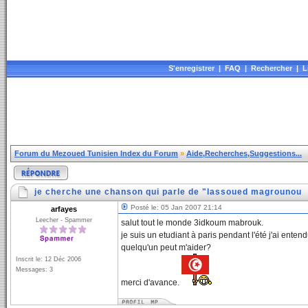
S'enregistrer
|
FAQ
|
Rechercher
|
L
Forum du Mezoued Tunisien Index du Forum
»
Aide,Recherches,Suggestions...
je cherche une chanson qui parle de "lassoued magrounou
Posté le: 05 Jan 2007 21:14
arfayes
Leecher - Spammer
salut tout le monde 3idkoum mabrouk.
je suis un etudiant à paris pendant l'été j'ai ent
quelqu'un peut m'aider?
Inscrit le: 12 Déc 2006
Messages: 3
merci d'avance.