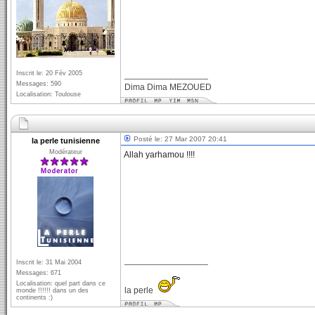
Inscrit le: 20 Fév 2005
_________________
Messages: 590
Dima Dima MEZOUED
Localisation: Toulouse
Posté le: 27 Mar 2007 20:41
la perle tunisienne
Modérateur
Allah yarhamou !!!!
_________________
Inscrit le: 31 Mai 2004
Messages: 671
Localisation: quel part dans ce
la perle
monde !!!!!! dans un des
continents :)