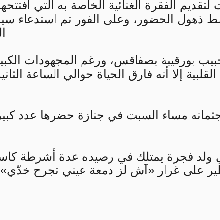
 لتقديم الفقرة الغنائية الخاصة به التي افتتح
ذهول الحضور، وعلى الفور تم استدعاء سيار
ال
ب بورقيبة بصفاقس، ورغم المجهودات الكبيرة 
ي ولد فجرة يمتلك في رصيده عدة أشرطة كاسا