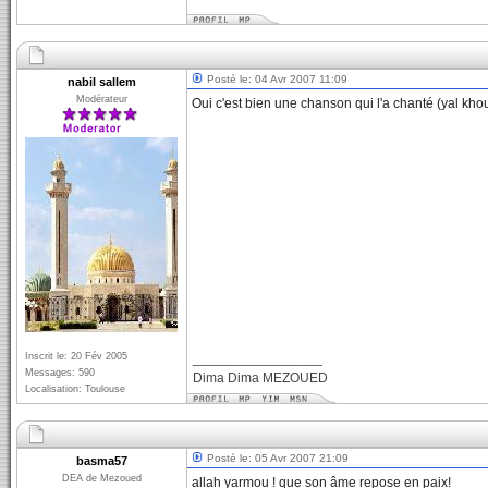
Posté le: 04 Avr 2007 11:09
nabil sallem
Modérateur
Oui c'est bien une chanson qui l'a chanté (yal kho
Inscrit le: 20 Fév 2005
_________________
Messages: 590
Dima Dima MEZOUED
Localisation: Toulouse
Posté le: 05 Avr 2007 21:09
basma57
DEA de Mezoued
allah yarmou ! que son âme repose en paix!