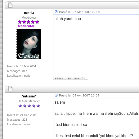
Posté le: 27 Mar 2007 22:09
tunsia
Modérateur
allah yarahmou
Inscrit le: 13 Mai 2004
Messages: 817
Localisation: paris
Posté le: 04 Avr 2007 10:54
*intissar*
DEA de Mezoued
salem
sa fait flippé, ina lillehi wa ina illehi raji3oun, A
Inscrit le: 24 Sep 2005
Messages: 228
c'est bien triste tt sa.
Localisation: mars
dites c'est celui ki chantait "yal khou yal khou"?