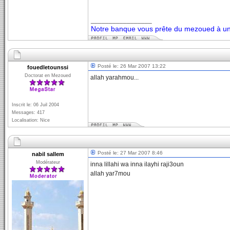
_________________
Notre banque vous prête du mezoued à un 
Posté le: 26 Mar 2007 13:22
fouedletounssi
Doctorat en Mezoued
allah yarahmou...
Inscrit le: 06 Juil 2004
Messages: 417
Localisation: Nice
Posté le: 27 Mar 2007 8:46
nabil sallem
Modérateur
inna lillahi wa inna ilayhi raji3oun
allah yar7mou