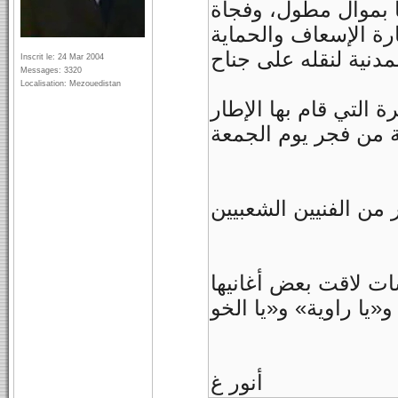
ها بموال مطول، وفجأة
ة الإسعاف والحماية
مدنية لنقله على جناح
Inscrit le: 24 Mar 2004
Messages: 3320
Localisation: Mezouedistan
التي قام بها الإطار
ت لاقت بعض أغانيها
أنور غ