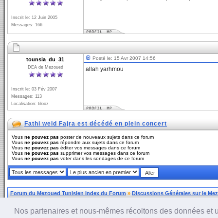
Inscrit le: 12 Juin 2005
Messages: 166
Posté le: 15 Avr 2007 14:56
tounsia_du_31
DEA de Mezoued
allah yarhmou
Inscrit le: 03 Fév 2007
Messages: 113
Localisation: tilooz
Fathi weld Fajra est décédé en plein concert
Vous
ne pouvez pas
poster de nouveaux sujets dans ce forum
Vous
ne pouvez pas
répondre aux sujets dans ce forum
Vous
ne pouvez pas
éditer vos messages dans ce forum
Vous
ne pouvez pas
supprimer vos messages dans ce forum
Vous
ne pouvez pas
voter dans les sondages de ce forum
Forum du Mezoued Tunisien Index du Forum
»
Discussions Générales sur le Me
Nos partenaires et nous-mêmes récoltons des données et util