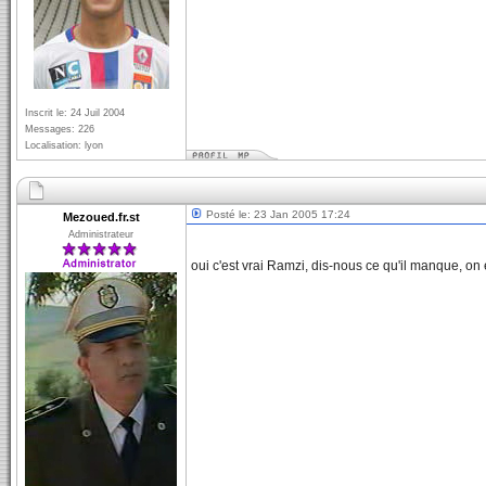
Inscrit le: 24 Juil 2004
Messages: 226
Localisation: lyon
Posté le: 23 Jan 2005 17:24
Mezoued.fr.st
Administrateur
oui c'est vrai Ramzi, dis-nous ce qu'il manque, on 