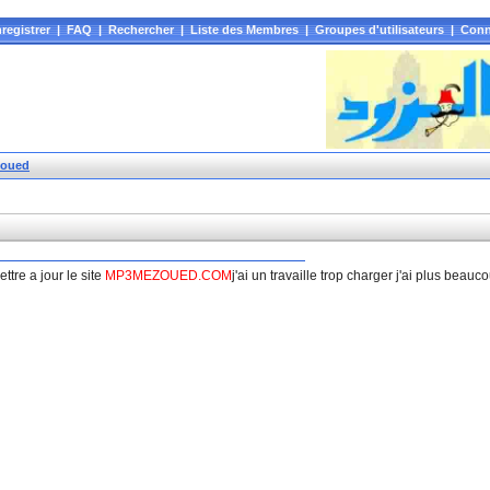
registrer
|
FAQ
|
Rechercher
|
Liste des Membres
|
Groupes d'utilisateurs
|
Conn
zoued
tre a jour le site
MP3MEZOUED.COM
j'ai un travaille trop charger j'ai plus bea