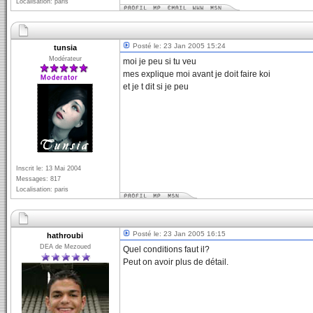
Localisation: paris
Posté le: 23 Jan 2005 15:24
tunsia
Modérateur
moi je peu si tu veu
mes explique moi avant je doit faire koi
et je t dit si je peu
Inscrit le: 13 Mai 2004
Messages: 817
Localisation: paris
Posté le: 23 Jan 2005 16:15
hathroubi
DEA de Mezoued
Quel conditions faut il?
Peut on avoir plus de détail.