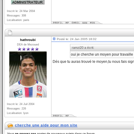
Inscrit le: 24 Mar 2004
Messages: 308
Localisation: paris
Posté le: 24 Jan 2005 18:02
hathroubi
DEA de Mezoued
ramzi20 a écrit:
oui je cherche un moyen pour travaille 
Dés que tu auras trouvé le moyen,tu nous fais sign
Inscrit le: 24 Juil 2004
Messages: 226
Localisation: lyon
cherche une aide pour mon site
Vous
ne pouvez pas
poster de nouveaux sujets dans ce forum