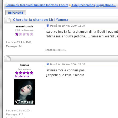
Forum du Mezoued Tunisien Index du Forum
»
Aide,Recherches,Suggestions...
Cherche la chanson Liri Yamma
Posté le: 19 Nov 2004 16:34
maneltunsia
CAP de Mezoued
salut ye jme3a fama chanson dima i7outi il pub mte7
9dima mais houwa jedidha....... fameschi we7id 3and
Inscrit le: 25 Juin 2004
Messages: 14
Posté le: 19 Nov 2004 22:39
tunsia
Modérateur
slt miss moi je connais pas
j espere que kelk1 t aidera
Inscrit le: 13 Mai 2004
Messages: 817