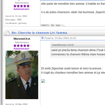
Administrateur
elle parle de mondher ben ammar ,il habite en fran
il a de jolies chansons: allah 3al tounissia ,3ayech
Inscrit le: 01 Avr 2004
Messages: 1980
Localisation: germany
Re: Cherche la chanson Liri Yamma
Posté le: 23 Nov 2004 10:33
Mezoued.fr.st
Administrateur
maneltunsia a écrit:
salut ye jme3a fama chanson dima i7outi il p
connaissez la chanson 9dima mais houwa jed
Et voilà Zigoomar avait raison et voici la preuve :
il s'agit du chanteur mondher ben ammar et ça vient
Inscrit le: 24 Mar 2004