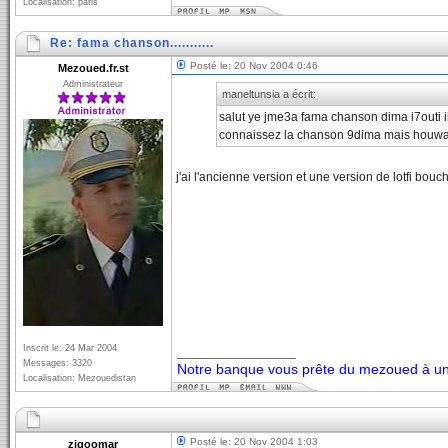
Localisation: paris
Re: fama chanson...........
Posté le: 20 Nov 2004 0:46
Mezoued.fr.st
Administrateur
maneltunsia a écrit:
salut ye jme3a fama chanson dima i7outi il p
connaissez la chanson 9dima mais houwa jed
j'ai l'ancienne version et une version de lotfi bou
Inscrit le: 24 Mar 2004
_________________
Messages: 3320
Notre banque vous prête du mezoued à un 
Localisation: Mezouedistan
Posté le: 20 Nov 2004 1:03
zigoomar