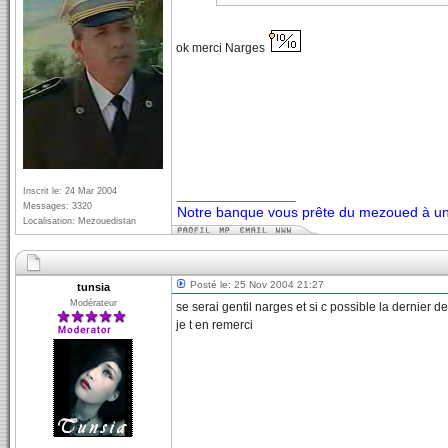
ok merci Narges
Inscrit le: 24 Mar 2004
_________________
Messages: 3320
Notre banque vous prête du mezoued à un 
Localisation: Mezouedistan
Posté le: 25 Nov 2004 21:27
tunsia
Modérateur
se serai gentil narges et si c possible la dernier d
je t en remerci