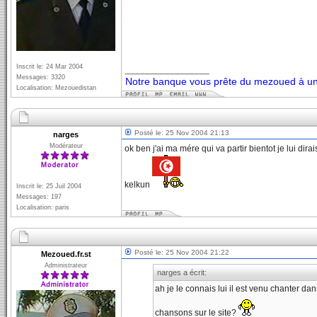
Inscrit le: 24 Mar 2004
_________________
Messages: 3320
Notre banque vous prête du mezoued à un 
Localisation: Mezouedistan
Posté le: 25 Nov 2004 21:13
narges
Modérateur
ok ben j'ai ma mére qui va partir bientot je lui d
kelkun
Inscrit le: 25 Juil 2004
Messages: 197
Localisation: paris
Posté le: 25 Nov 2004 21:22
Mezoued.fr.st
Administrateur
narges a écrit:
ah je le connais lui il est venu chanter da
chansons sur le site?