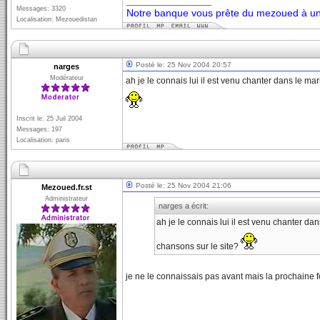
_________________
Messages: 3320
Notre banque vous prête du mezoued à un 
Localisation: Mezouedistan
Posté le: 25 Nov 2004 20:57
narges
Modérateur
ah je le connais lui il est venu chanter dans le ma
Inscrit le: 25 Juil 2004
Messages: 197
Localisation: paris
Posté le: 25 Nov 2004 21:06
Mezoued.fr.st
Administrateur
narges a écrit:
ah je le connais lui il est venu chanter da
chansons sur le site?
je ne le connaissais pas avant mais la prochaine f