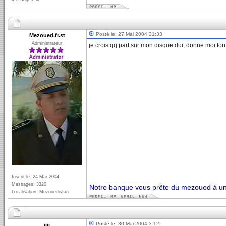
Posté le: 27 Mai 2004 21:33
Mezoued.fr.st
Administrateur
je crois qq part sur mon disque dur, donne moi ton
Inscrit le: 24 Mar 2004
_________________
Messages: 3320
Notre banque vous prête du mezoued à un 
Localisation: Mezouedistan
Posté le: 30 Mai 2004 3:12
jiji