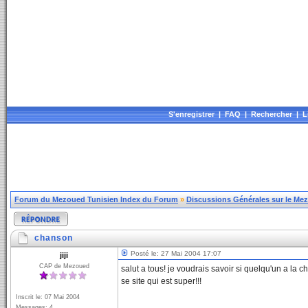
S'enregistrer
|
FAQ
|
Rechercher
|
L
Forum du Mezoued Tunisien Index du Forum
»
Discussions Générales sur le Me
chanson
Posté le: 27 Mai 2004 17:07
jiji
CAP de Mezoued
salut a tous! je voudrais savoir si quelqu'un a la
se site qui est super!!!
Inscrit le: 07 Mai 2004
Messages: 4