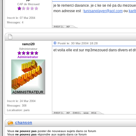
CAP de Mezoued
je te remerci davance. je c ke se né pa du mezo
mon adresse est :
tunisanplayer@aol.com
ou
kar
Inscrit le: 07 Mai 2004
Messages: 4
Posté le: 30 Mai 2004 18:28
ramzi20
Administrateur
et voila elle est sur mp3mezoued dans divers et di
Inscrit le: 24 Mar 2004
Messages: 308
Localisation: paris
chanson
Vous
ne pouvez pas
poster de nouveaux sujets dans ce forum
Vous
ne pouvez pas
répondre aux sujets dans ce forum