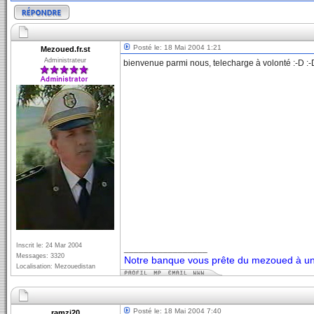
Posté le: 18 Mai 2004 1:21
Mezoued.fr.st
Administrateur
bienvenue parmi nous, telecharge à volonté :-D :-D
Inscrit le: 24 Mar 2004
_________________
Messages: 3320
Notre banque vous prête du mezoued à un 
Localisation: Mezouedistan
Posté le: 18 Mai 2004 7:40
ramzi20