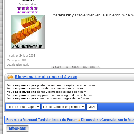
Administrateur
marhba bik y a tao et bienvenue sur le forum de 
Inscrit le: 24 Mar 2004
Messages: 308
Localisation: paris
Bienvenu à moi et merci à vous
Vous
ne pouvez pas
poster de nouveaux sujets dans ce forum
Vous
ne pouvez pas
répondre aux sujets dans ce forum
Vous
ne pouvez pas
éditer vos messages dans ce forum
Vous
ne pouvez pas
supprimer vos messages dans ce forum
Vous
ne pouvez pas
voter dans les sondages de ce forum
Forum du Mezoued Tunisien Index du Forum
»
Discussions Générales sur le Me