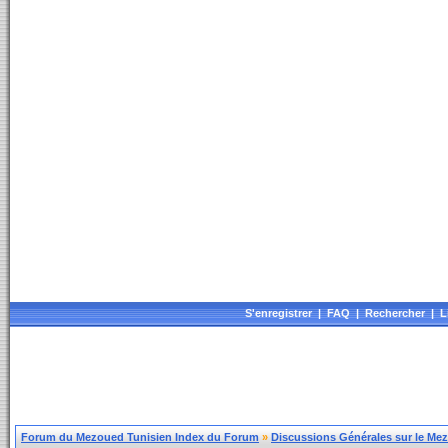
S'enregistrer
|
FAQ
|
Rechercher
|
L
Forum du Mezoued Tunisien Index du Forum
»
Discussions Générales sur le Me