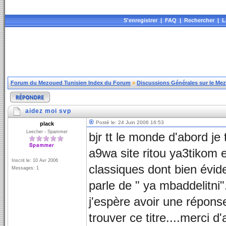
S'enregistrer
|
FAQ
|
Rechercher
|
L
Forum du Mezoued Tunisien Index du Forum
»
Discussions Générales sur le Me
aidez moi svp
Posté le: 24 Juin 2006 16:53
plack
Leecher - Spammer
bjr tt le monde d'abord je 
a9wa site ritou ya3tikom e
Inscrit le: 10 Avr 2006
classiques dont bien évide
Messages: 1
parle de " ya mbaddelitni".
j'espère avoir une répons
trouver ce titre....merci d