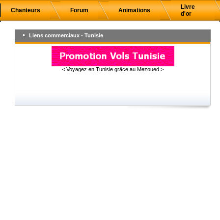
Livre
Chanteurs
Forum
Animations
d'or
Liens commerciaux - Tunisie
< Voyagez en Tunisie grâce au Mezoued >