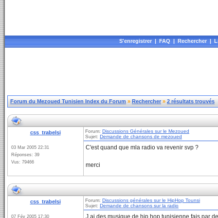
S'enregistrer
|
FAQ
|
Rechercher
|
L
Forum du Mezoued Tunisien Index du Forum
»
Rechercher
»
2 résultats trouvés
Forum:
Discussions Générales sur le Mezoued
css_trabelsi
Sujet:
Demande de chansons de mezoued
C'est quand que mla radio va revenir svp ?
03 Mar 2005 22:31
Réponses: 39
Vus: 79466
merci
Forum:
Discussions générales sur le HipHop Tounsi
css_trabelsi
Sujet:
Demande de chansons sur la radio
J ai des musique de hip hop tunisienne fais par d
07 Fév 2005 17:30