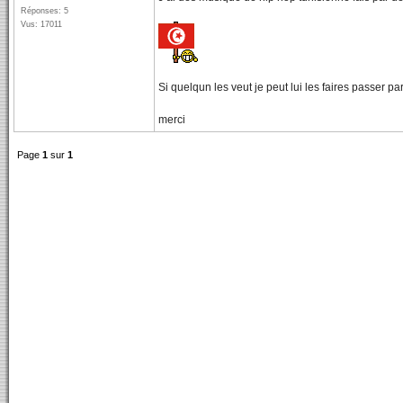
Réponses: 5
Vus: 17011
Si quelqun les veut je peut lui les faires passer p
merci
Page
1
sur
1