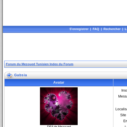
S'enregistrer
|
FAQ
|
Rechercher
|
L
Forum du Mezoued Tunisien Index du Forum
Gabsia
Avatar
Insc
Mess
Localis
Sit
Em
DEA de Mezoued