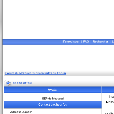
S'enregistrer
|
FAQ
|
Rechercher
|
L
Forum du Mezoued Tunisien Index du Forum
bacheurfou
Avatar
Insc
BEP de Mezoued
Mess
Contact bacheurfou
Adresse e-mail:
Localis