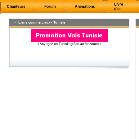
Livre
Chanteurs
Forum
Animations
d'or
Liens commerciaux - Tunisie
< Voyagez en Tunisie grâce au Mezoued >