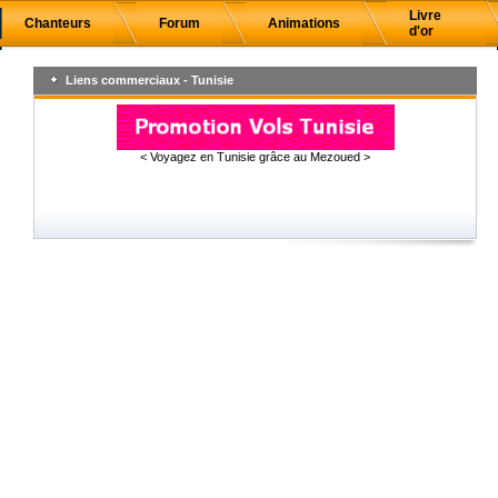
Livre
Chanteurs
Forum
Animations
d'or
Liens commerciaux - Tunisie
< Voyagez en Tunisie grâce au Mezoued >