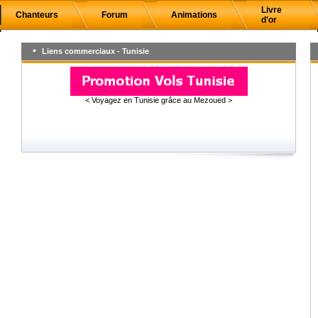
Livre
Chanteurs
Forum
Animations
d'or
Liens commerciaux - Tunisie
< Voyagez en Tunisie grâce au Mezoued >